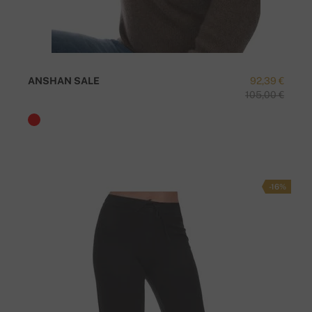
ANSHAN SALE
92,39 €
105,00 €
-16%