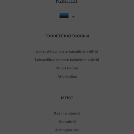
Kasmiir
TOODETE KATEGOORIA
Luksuslikud naiste kašmiirist sviitrid
Luksuslikud meeste kašmiirist sviitrid
Muud tooted
Allahindlus
MEIST
Kes me oleme?
Kontaktid
Äritingimused