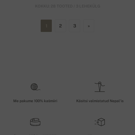
KOKKU: 28 TOOTED / 3 LEHEKÜLG
1
2
3
»
Me pakume 100% kašmiiri
Käsitsi valmistatud Nepal'is