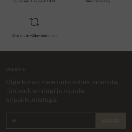
Suurused XS kuni XXXXL
Kiire tarneaeg
Kiire toote väljavahetamine
UUDISKIRI
Olge kursis meie uute kollektsioonide,
tühjendusmüügi ja muude
eripakkumistega.
SAADA