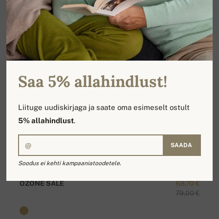
Saa 5% allahindlust!
Liituge uudiskirjaga ja saate oma esimeselt ostult
5% allahindlust
.
SAADA
Soodus ei kehti kampaaniatoodetele.
OZONE SALE
68,70 €
79,00 €