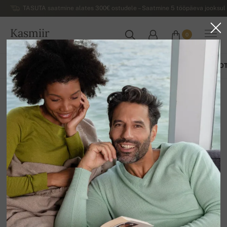
TASUTA saatmine alates 300€ ostudele – Saatmine 5 tööpäeva jooksul 
Kasmiir
0
EESTI
KÕIK TOOTED
MEESTE SVIITRID
NAISTE SVIITRID
MUUD TOO
MUUD TOOTED
12
Sorteeri
Filtreeri
-13%