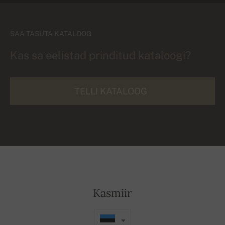
SAA TASUTA KATALOOG
Kas sa eelistad prinditud kataloogi?
TELLI KATALOOG
Kasmiir