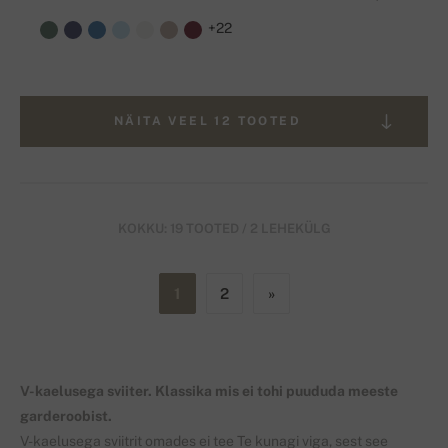
+22
NÄITA VEEL 12 TOOTED
KOKKU: 19 TOOTED / 2 LEHEKÜLG
1
2
»
V-kaelusega sviiter. Klassika mis ei tohi puududa meeste
garderoobist.
V-kaelusega sviitrit omades ei tee Te kunagi viga, sest see