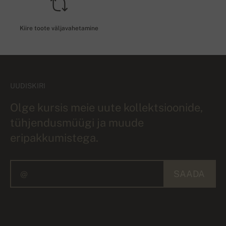
Kiire toote väljavahetamine
UUDISKIRI
Olge kursis meie uute kollektsioonide,
tühjendusmüügi ja muude
eripakkumistega.
SAADA