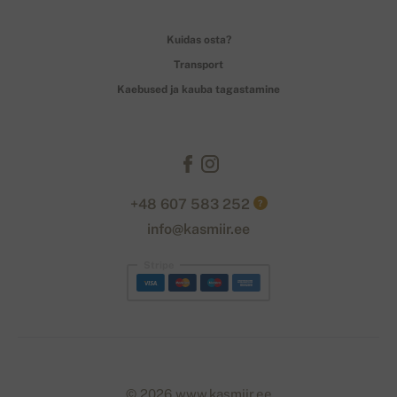
Kuidas osta?
Transport
Kaebused ja kauba tagastamine
+48 607 583 252
?
info@kasmiir.ee
Stripe
© 2026 www.kasmiir.ee