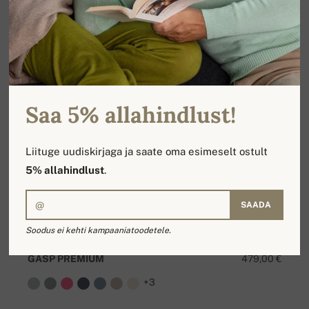
Saa 5% allahindlust!
Liituge uudiskirjaga ja saate oma esimeselt ostult
5% allahindlust
.
SAADA
Soodus ei kehti kampaaniatoodetele.
GASP PREMIUM
479,00 €
+3