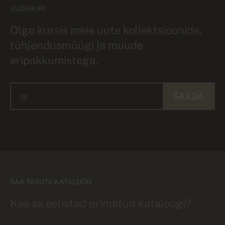
UUDISKIRI
Olge kursis meie uute kollektsioonide,
tühjendusmüügi ja muude
eripakkumistega.
SAADA
SAA TASUTA KATALOOG
Kas sa eelistad prinditud kataloogi?