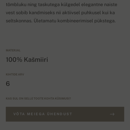
tõmbluku ning taskutega külgedel elegantne naiste
vest sobib kandmiseks nii aktiivsel puhkusel kui ka
seltskonnas. Ületamatu kombineerimisel pükstega.
MATERJAL
100% Kašmiiri
KIHTIDE ARV
6
KAS SUL ON SELLE TOOTE KOHTA KÜSIMUSI?
VÕTA MEIEGA ÜHENDUST