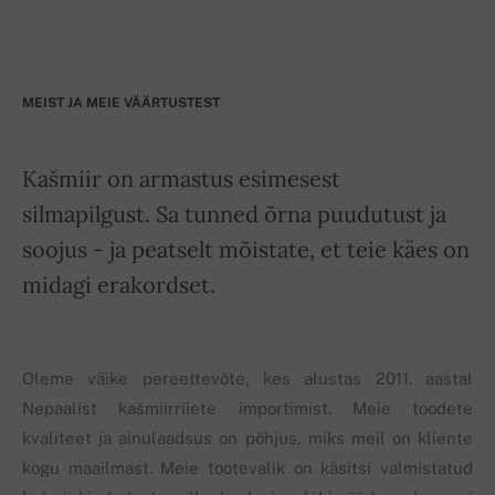
MEIST JA MEIE VÄÄRTUSTEST
Kašmiir on armastus esimesest
silmapilgust. Sa tunned õrna puudutust ja
soojus - ja peatselt mõistate, et teie käes on
midagi erakordset.
Oleme väike pereettevõte, kes alustas 2011. aastal
Nepaalist kašmiirriiete importimist. Meie toodete
kvaliteet ja ainulaadsus on põhjus, miks meil on kliente
kogu maailmast. Meie tootevalik on käsitsi valmistatud