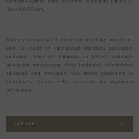
kašmiirkiududest, mille keskmine läbimõõdu paksus ei
ületa 0,0155 mm.
Sellisest erimaterjalist rõivad pole just kõige odavamad,
eriti kui need on valmistatud käsitööna parimatest
kiududest. Kašmiirist kampsun on sellest hoolimata
pikaajaline investeering. Hästi hooldatud kašmiirriided
säilitavad oma omadused mitu aastat pleekimata ja
venitamata, muutes selle kantavaks ka järgmisele
põlvkonnale.
LOE VEEL