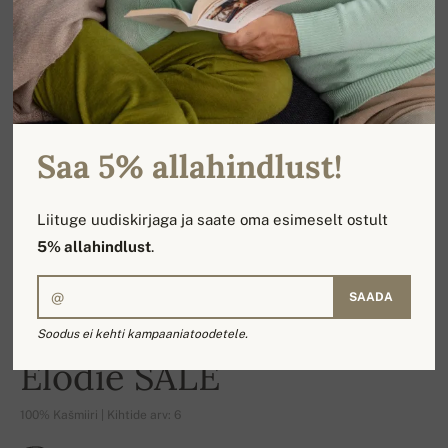
Saa 5% allahindlust!
Liituge uudiskirjaga ja saate oma esimeselt ostult
5% allahindlust
.
SAADA
Soodus ei kehti kampaaniatoodetele.
-16%
Elodie SALE
100% Kašmiiri | Kihtide arv: 6