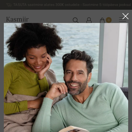
TASUTA saatmine alates 300€ ostudele – Saatmine 5 tööpäeva jooksul 
Kasmiir
0
EESTI
Koju
Allahindlus