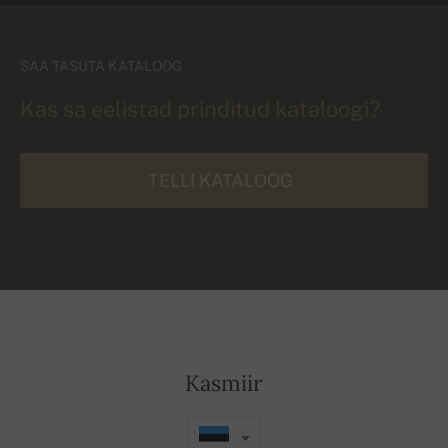
SAA TASUTA KATALOOG
Kas sa eelistad prinditud kataloogi?
TELLI KATALOOG
Kasmiir