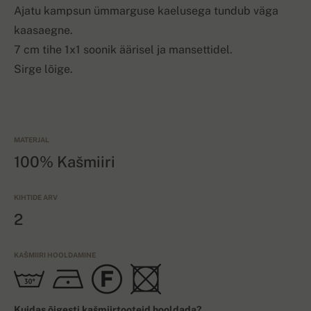
Ajatu kampsun ümmarguse kaelusega tundub väga
kaasaegne.
7 cm tihe 1x1 soonik äärisel ja mansettidel.
Sirge lõige.
MATERJAL
100% Kašmiiri
KIHTIDE ARV
2
KAŠMIIRI HOOLDAMINE
Kuidas õigesti kašmiirtooteid hooldada?