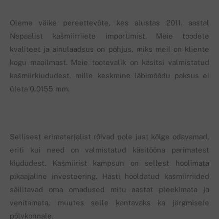
Oleme väike pereettevõte, kes alustas 2011. aastal
Nepaalist kašmiirriiete importimist. Meie toodete
kvaliteet ja ainulaadsus on põhjus, miks meil on kliente
kogu maailmast. Meie tootevalik on käsitsi valmistatud
kašmiirkiududest, mille keskmine läbimõõdu paksus ei
ületa 0,0155 mm.
Sellisest erimaterjalist rõivad pole just kõige odavamad,
eriti kui need on valmistatud käsitööna parimatest
kiududest. Kašmiirist kampsun on sellest hoolimata
pikaajaline investeering. Hästi hooldatud kašmiirriided
säilitavad oma omadused mitu aastat pleekimata ja
venitamata, muutes selle kantavaks ka järgmisele
põlvkonnale.