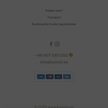
Kuidas osta?
Transport
Kaebused ja kauba tagastamine
+48 607 583 252
?
info@kasmiir.ee
Stripe
© 2026 www.kasmiir.ee