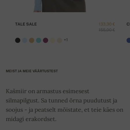
TALE SALE
133,30 €
C
155,00 €
+1
MEIST JA MEIE VÄÄRTUSTEST
Kašmiir on armastus esimesest
silmapilgust. Sa tunned õrna puudutust ja
soojus - ja peatselt mõistate, et teie käes on
midagi erakordset.