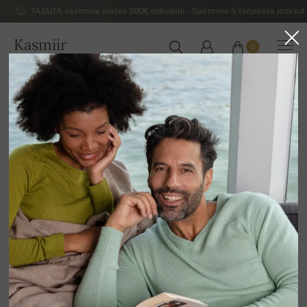
TASUTA saatmine alates 300€ ostudele – Saatmine 5 tööpäeva jooksul 
Kasmiir
0
EESTI
Koju
Allahindlus