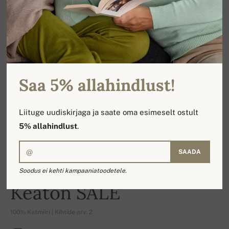
Saa 5% allahindlust!
Liituge uudiskirjaga ja saate oma esimeselt ostult
5% allahindlust
.
SAADA
Soodus ei kehti kampaaniatoodetele.
-17%
Keaton SALE
100% Kašmiiri | Kihtide arv: 2