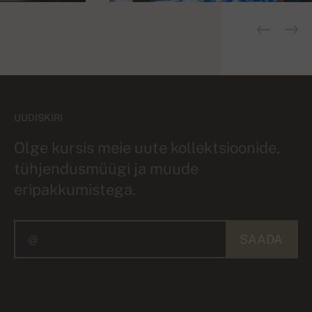
UUDISKIRI
Olge kursis meie uute kollektsioonide,
tühjendusmüügi ja muude
eripakkumistega.
SAADA