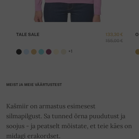
TALE SALE
133,30 €
O
155,00 €
+1
MEIST JA MEIE VÄÄRTUSTEST
Kašmiir on armastus esimesest
silmapilgust. Sa tunned õrna puudutust ja
soojus - ja peatselt mõistate, et teie käes on
midagi erakordset.