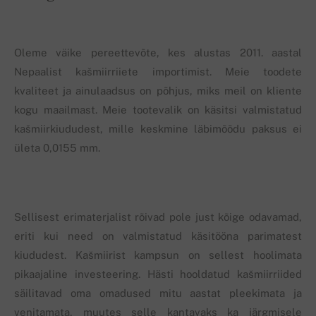
Oleme väike pereettevõte, kes alustas 2011. aastal
Nepaalist kašmiirriiete importimist. Meie toodete
kvaliteet ja ainulaadsus on põhjus, miks meil on kliente
kogu maailmast. Meie tootevalik on käsitsi valmistatud
kašmiirkiududest, mille keskmine läbimõõdu paksus ei
ületa 0,0155 mm.
Sellisest erimaterjalist rõivad pole just kõige odavamad,
eriti kui need on valmistatud käsitööna parimatest
kiududest. Kašmiirist kampsun on sellest hoolimata
pikaajaline investeering. Hästi hooldatud kašmiirriided
säilitavad oma omadused mitu aastat pleekimata ja
venitamata, muutes selle kantavaks ka järgmisele