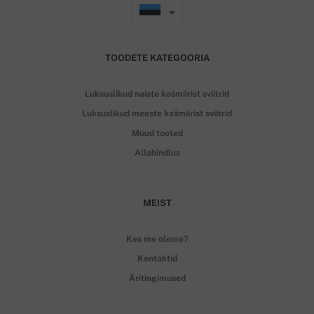
TOODETE KATEGOORIA
Luksuslikud naiste kašmiirist sviitrid
Luksuslikud meeste kašmiirist sviitrid
Muud tooted
Allahindlus
MEIST
Kes me oleme?
Kontaktid
Äritingimused