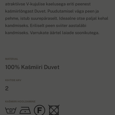
atraktiivse V-kujulise kaelusega eriti peenest
kašmiirlõngast Duvet. Puudutamisel väga peen ja
pehme, istub suurepäraselt. Ideaalne otse paljal kehal
kandmiseks. Eriliselt peen sviiter aastaläbi
kandmiseks. Varrukate äärtel laiade soonikutega.
MATERJAL
100% Kašmiiri Duvet
KIHTIDE ARV
2
KAŠMIIRI HOOLDAMINE