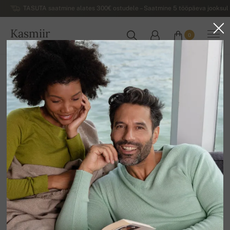
TASUTA saatmine alates 300€ ostudele – Saatmine 5 tööpäeva jooksul 
Kasmiir
0
EESTI
Koju
Allahindlus