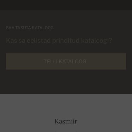
SAA TASUTA KATALOOG
Kas sa eelistad prinditud kataloogi?
TELLI KATALOOG
Kasmiir