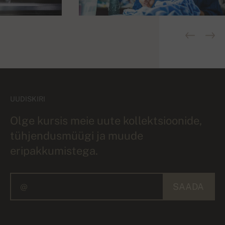
UUDISKIRI
Olge kursis meie uute kollektsioonide,
tühjendusmüügi ja muude
eripakkumistega.
SAADA