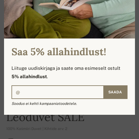
Saa 5% allahindlust!
Liituge uudiskirjaga ja saate oma esimeselt ostult
5% allahindlust
.
SAADA
Soodus ei kehti kampaaniatoodetele.
-16%
Leoduvet SALE
100% Kašmiiri Duvet | Kihtide arv: 2