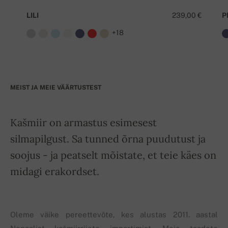
LILI
239,00 €
P
+18
MEIST JA MEIE VÄÄRTUSTEST
Kašmiir on armastus esimesest
silmapilgust. Sa tunned õrna puudutust ja
soojus - ja peatselt mõistate, et teie käes on
midagi erakordset.
Oleme väike pereettevõte, kes alustas 2011. aastal