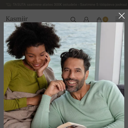
TASUTA saatmine alates 300€ ostudele – Saatmine 5 tööpäeva jooksul 
Kasmiir
0
EESTI
Koju
Luksuslikud naiste kašmiirist sviitrid
Kõrge kaelusega naiste sviitrid