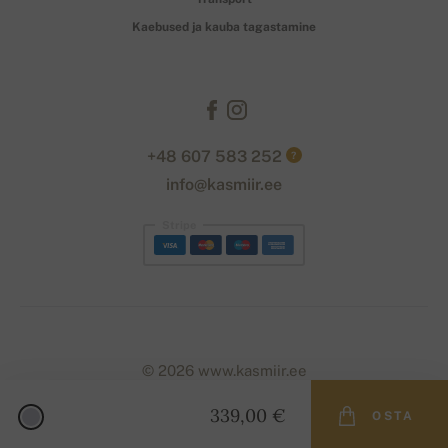
Kaebused ja kauba tagastamine
+48 607 583 252
?
info@kasmiir.ee
Stripe
© 2026 www.kasmiir.ee
339,00 €
OSTA
Designed with
by
naum
. | Powered by
Simplia.cz
.