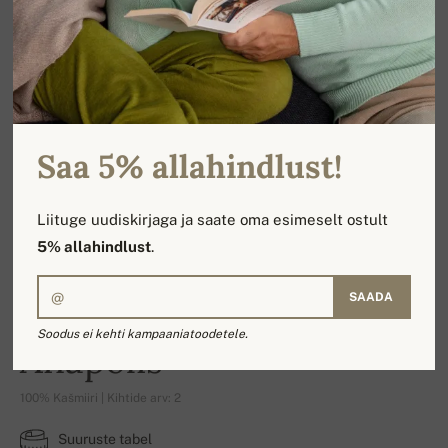
Saa 5% allahindlust!
Liituge uudiskirjaga ja saate oma esimeselt ostult
5% allahindlust
.
SAADA
Soodus ei kehti kampaaniatoodetele.
Anapolis
100% Kašmiiri | Kihtide arv: 2
Suuruste tabel