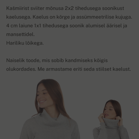
Kašmiirist sviiter mõnusa 2x2 tihedusega soonikust
kaelusega. Kaelus on kõrge ja assümmeetrilise kujuga.
4 cm laiune 1x1 tihedusega soonik alumisel äärisel ja
mansettidel.
Hariliku lõikega.
Naiselik toode, mis sobib kandmiseks kõigis
olukordades. Me armastame eriti seda stiilset kaelust.