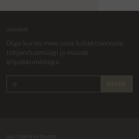
UUDISKIRI
Olge kursis meie uute kollektsioonide,
tühjendusmüügi ja muude
eripakkumistega.
SAADA
SAA TASUTA KATALOOG