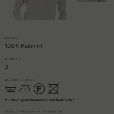
MATERJAL
100% Kašmiiri
KIHTIDE ARV
2
KAŠMIIRI HOOLDAMINE
Kuidas õigesti kašmiirtooteid hooldada?
KAS SUL ON SELLE TOOTE KOHTA KÜSIMUSI?