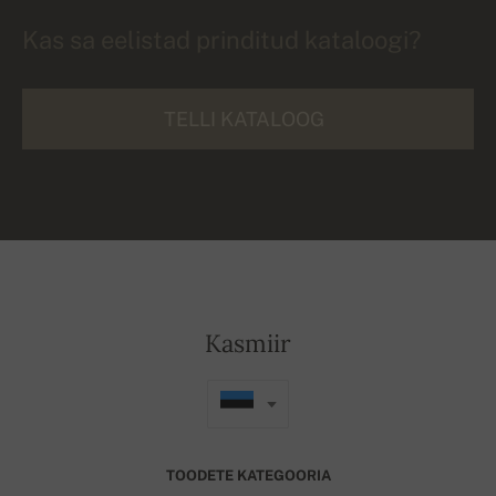
Kas sa eelistad prinditud kataloogi?
TELLI KATALOOG
Kasmiir
TOODETE KATEGOORIA