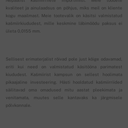
Nepaalist kašmiirriiete importimist. Meie toodete
kvaliteet ja ainulaadsus on põhjus, miks meil on kliente
kogu maailmast. Meie tootevalik on käsitsi valmistatud
kašmiirkiududest, mille keskmine läbimõõdu paksus ei
ületa 0,0155 mm.
Sellisest erimaterjalist rõivad pole just kõige odavamad,
eriti kui need on valmistatud käsitööna parimatest
kiududest. Kašmiirist kampsun on sellest hoolimata
pikaajaline investeering. Hästi hooldatud kašmiirriided
säilitavad oma omadused mitu aastat pleekimata ja
venitamata, muutes selle kantavaks ka järgmisele
põlvkonnale.