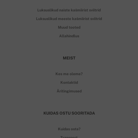
Luksuslikud naiste kašmiirist sviitrid
Luksuslikud meeste kašmiirist sviitrid
Muud tooted
Allahindlus
MEIST
Kes me oleme?
Kontaktid
Äritingimused
KUIDAS OSTU SOORITADA
Kuidas osta?
Transport