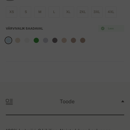
XS
S
M
L
XL
2XL
3XL
4XL
VÄRVIVALIK SAADAVAL
Laos
Toode