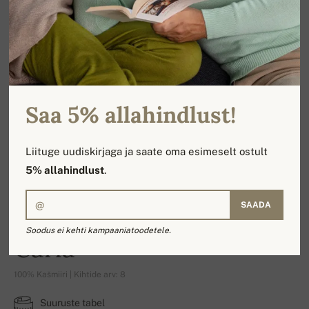
Saa 5% allahindlust!
Liituge uudiskirjaga ja saate oma esimeselt ostult
5% allahindlust
.
SAADA
Soodus ei kehti kampaaniatoodetele.
Carla
100% Kašmiiri | Kihtide arv: 8
Suuruste tabel