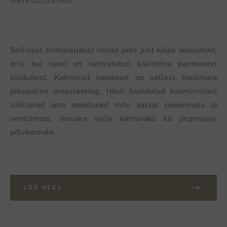
ületa 0,0155 mm.
Sellisest erimaterjalist rõivad pole just kõige odavamad,
eriti kui need on valmistatud käsitööna parimatest
kiududest. Kašmiirist kampsun on sellest hoolimata
pikaajaline investeering. Hästi hooldatud kašmiirriided
säilitavad oma omadused mitu aastat pleekimata ja
venitamata, muutes selle kantavaks ka järgmisele
põlvkonnale.
LOE VEEL