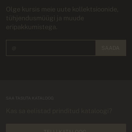
Olge kursis meie uute kollektsioonide,
tühjendusmüügi ja muude
eripakkumistega.
SAADA
SAA TASUTA KATALOOG
Kas sa eelistad prinditud kataloogi?
TELLI KATALOOG