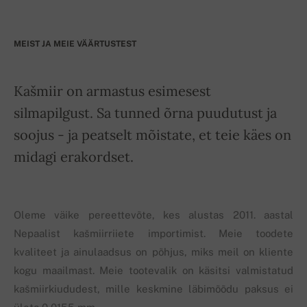
MEIST JA MEIE VÄÄRTUSTEST
Kašmiir on armastus esimesest
silmapilgust. Sa tunned õrna puudutust ja
soojus - ja peatselt mõistate, et teie käes on
midagi erakordset.
Oleme väike pereettevõte, kes alustas 2011. aastal
Nepaalist kašmiirriiete importimist. Meie toodete
kvaliteet ja ainulaadsus on põhjus, miks meil on kliente
kogu maailmast. Meie tootevalik on käsitsi valmistatud
kašmiirkiududest, mille keskmine läbimõõdu paksus ei