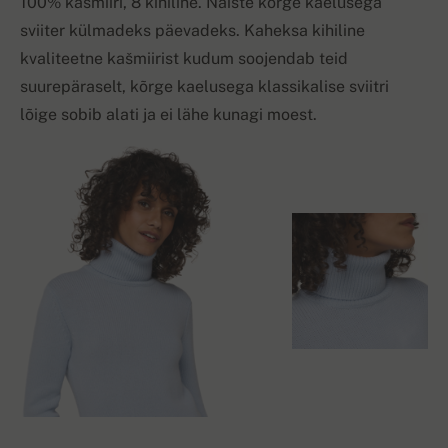
100% kašmiiri, 8 kihiline. Naiste kõrge kaelusega
sviiter külmadeks päevadeks. Kaheksa kihiline
kvaliteetne kašmiirist kudum soojendab teid
suurepäraselt, kõrge kaelusega klassikalise sviitri
lõige sobib alati ja ei lähe kunagi moest.