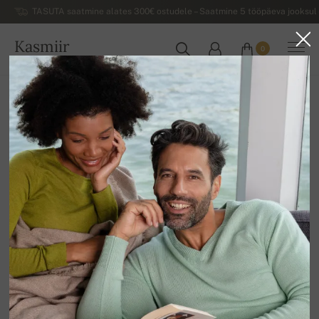
TASUTA saatmine alates 300€ ostudele – Saatmine 5 tööpäeva jooksul 
Kasmiir
0
EESTI
Koju
Luksuslikud naiste kašmiirist sviitrid
Kõrge kaelusega naiste sviitrid