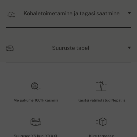
Kohaletoimetamine ja tagasi saatmine
Suuruste tabel
Me pakume 100% kašmiiri
Käsitsi valmistatud Nepal'is
Suurused XS kuni XXXXL
Kiire tarneaeg