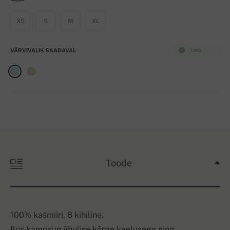
XS
S
M
XL
VÄRVIVALIK SAADAVAL
Laos
Toode
100% kašmiiri, 8 kihiline.
Ilus kampsun õhulise kõrge kaelusega ning