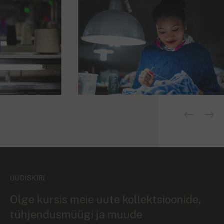
UUDISKIRI
Olge kursis meie uute kollektsioonide,
tühjendusmüügi ja muude