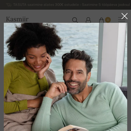
TASUTA saatmine alates 300€ ostudele – Saatmine 5 tööpäeva jooksul 
Kasmiir
0
EESTI
Koju
Luksuslikud naiste kašmiirist sviitrid
Kõrge kaelusega naiste sviitrid