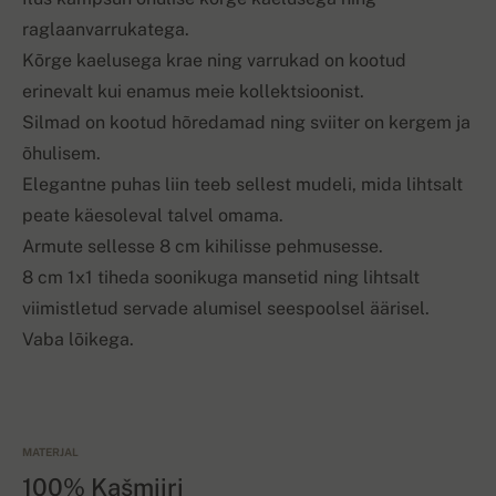
raglaanvarrukatega.
Kõrge kaelusega krae ning varrukad on kootud
erinevalt kui enamus meie kollektsioonist.
Silmad on kootud hõredamad ning sviiter on kergem ja
õhulisem.
Elegantne puhas liin teeb sellest mudeli, mida lihtsalt
peate käesoleval talvel omama.
Armute sellesse 8 cm kihilisse pehmusesse.
8 cm 1x1 tiheda soonikuga mansetid ning lihtsalt
viimistletud servade alumisel seespoolsel äärisel.
Vaba lõikega.
MATERJAL
100% Kašmiiri