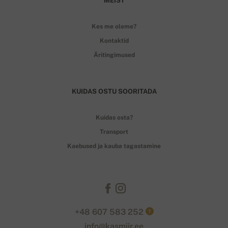
MEIST
Kes me oleme?
Kontaktid
Äritingimused
KUIDAS OSTU SOORITADA
Kuidas osta?
Transport
Kaebused ja kauba tagastamine
+48 607 583 252
?
info@kasmiir.ee