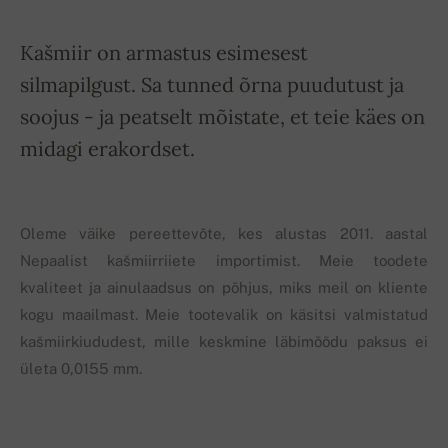
Kašmiir on armastus esimesest
silmapilgust. Sa tunned õrna puudutust ja
soojus - ja peatselt mõistate, et teie käes on
midagi erakordset.
Oleme väike pereettevõte, kes alustas 2011. aastal
Nepaalist kašmiirriiete importimist. Meie toodete
kvaliteet ja ainulaadsus on põhjus, miks meil on kliente
kogu maailmast. Meie tootevalik on käsitsi valmistatud
kašmiirkiududest, mille keskmine läbimõõdu paksus ei
ületa 0,0155 mm.