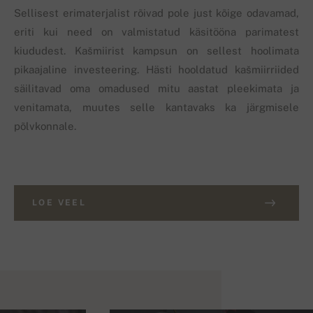
Sellisest erimaterjalist rõivad pole just kõige odavamad,
eriti kui need on valmistatud käsitööna parimatest
kiududest. Kašmiirist kampsun on sellest hoolimata
pikaajaline investeering. Hästi hooldatud kašmiirriided
säilitavad oma omadused mitu aastat pleekimata ja
venitamata, muutes selle kantavaks ka järgmisele
põlvkonnale.
LOE VEEL