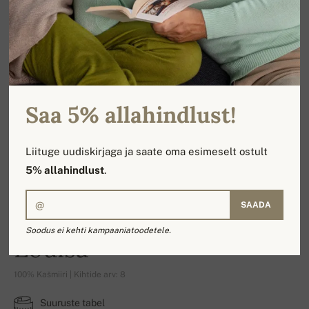
Saa 5% allahindlust!
Liituge uudiskirjaga ja saate oma esimeselt ostult
5% allahindlust
.
SAADA
Soodus ei kehti kampaaniatoodetele.
Louisa
100% Kašmiiri | Kihtide arv: 8
Suuruste tabel