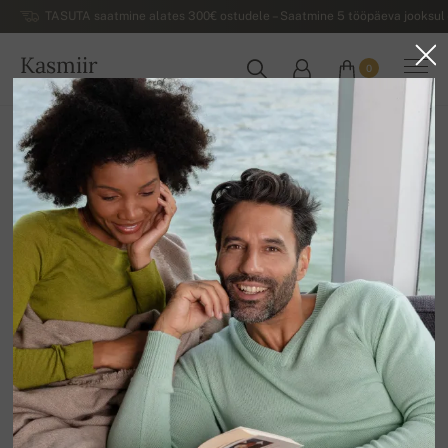
TASUTA saatmine alates 300€ ostudele – Saatmine 5 tööpäeva jooksul 
Kasmiir
0
EESTI
Koju
Luksuslikud meeste kašmiirist sviitrid