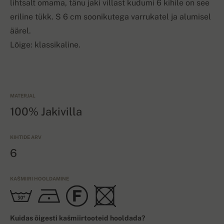
lihtsalt omama, tänu jaki villast kudumi 6 kihile on see
eriline tükk. S 6 cm soonikutega varrukatel ja alumisel
äärel.
Lõige: klassikaline.
MATERJAL
100% Jakivilla
KIHTIDE ARV
6
KAŠMIIRI HOOLDAMINE
Kuidas õigesti kašmiirtooteid hooldada?