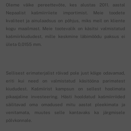
Oleme väike pereettevõte, kes alustas 2011. aastal
Nepaalist kašmiirriiete importimist. Meie toodete
kvaliteet ja ainulaadsus on põhjus, miks meil on kliente
kogu maailmast. Meie tootevalik on käsitsi valmistatud
kašmiirkiududest, mille keskmine läbimõõdu paksus ei
ületa 0,0155 mm.
Sellisest erimaterjalist rõivad pole just kõige odavamad,
eriti kui need on valmistatud käsitööna parimatest
kiududest. Kašmiirist kampsun on sellest hoolimata
pikaajaline investeering. Hästi hooldatud kašmiirriided
säilitavad oma omadused mitu aastat pleekimata ja
venitamata, muutes selle kantavaks ka järgmisele
põlvkonnale.