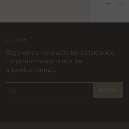
UUDISKIRI
Olge kursis meie uute kollektsioonide,
tühjendusmüügi ja muude
eripakkumistega.
SAADA