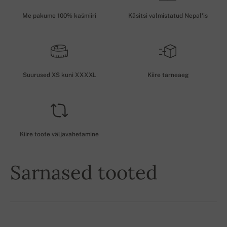
Me pakume 100% kašmiiri
Käsitsi valmistatud Nepal'is
Suurused XS kuni XXXXL
Kiire tarneaeg
Kiire toote väljavahetamine
Sarnased tooted