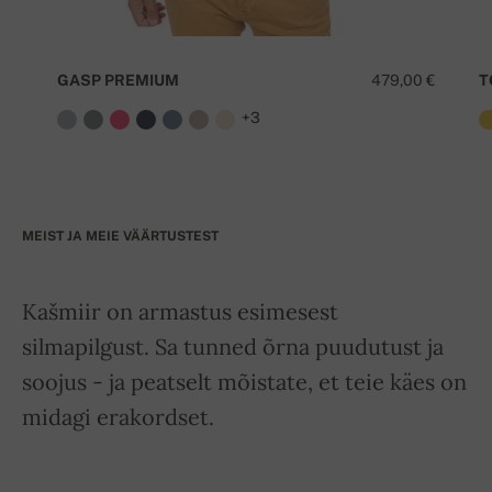
GASP PREMIUM
479,00 €
T
+3
MEIST JA MEIE VÄÄRTUSTEST
Kašmiir on armastus esimesest
silmapilgust. Sa tunned õrna puudutust ja
soojus - ja peatselt mõistate, et teie käes on
midagi erakordset.