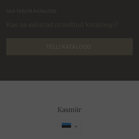
SAA TASUTA KATALOOG
Kas sa eelistad prinditud kataloogi?
TELLI KATALOOG
Kasmiir