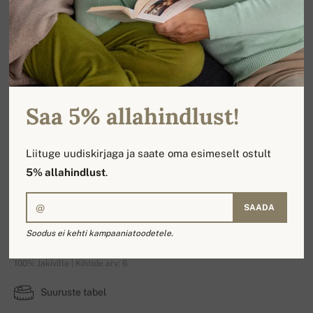
Saa 5% allahindlust!
Liituge uudiskirjaga ja saate oma esimeselt ostult
5% allahindlust
.
SAADA
Ivan
Soodus ei kehti kampaaniatoodetele.
100% Jakivilla | Kihtide arv: 6
Suuruste tabel