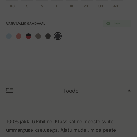
XS
S
M
L
XL
2XL
3XL
4XL
VÄRVIVALIK SAADAVAL
Laos
Toode
100% jakk, 6 kihiline. Klassikaline meeste sviiter
ümmarguse kaelusega. Ajatu mudel, mida peate