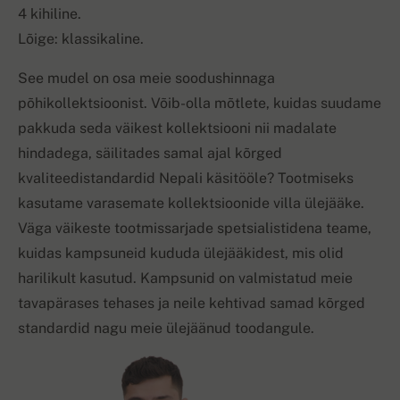
4 kihiline.
Lõige: klassikaline.
See mudel on osa meie soodushinnaga
põhikollektsioonist. Võib-olla mõtlete, kuidas suudame
pakkuda seda väikest kollektsiooni nii madalate
hindadega, säilitades samal ajal kõrged
kvaliteedistandardid Nepali käsitööle? Tootmiseks
kasutame varasemate kollektsioonide villa ülejääke.
Väga väikeste tootmissarjade spetsialistidena teame,
kuidas kampsuneid kududa ülejääkidest, mis olid
harilikult kasutud. Kampsunid on valmistatud meie
tavapärases tehases ja neile kehtivad samad kõrged
standardid nagu meie ülejäänud toodangule.