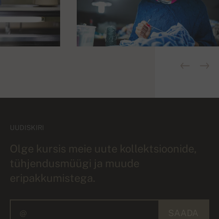
UUDISKIRI
Olge kursis meie uute kollektsioonide,
tühjendusmüügi ja muude
eripakkumistega.
SAADA