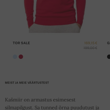
TOR SALE
169,15 €
G
199,00 €
MEIST JA MEIE VÄÄRTUSTEST
Kašmiir on armastus esimesest
silmapilgust. Sa tunned õrna puudutust ja