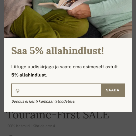
Saa 5% allahindlust!
Liituge uudiskirjaga ja saate oma esimeselt ostult
5% allahindlust
.
SAADA
Soodus ei kehti kampaaniatoodetele.
-15%
Touraine-First SALE
100% Kašmiiri | Kihtide arv: 4