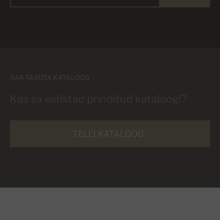
SAA TASUTA KATALOOG
Kas sa eelistad prinditud kataloogi?
TELLI KATALOOG