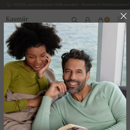
TASUTA saatmine alates 300€ ostudele – Saatmine 5 tööpäeva jooksul 
Kasmiir
0
EESTI
Koju
Allahindlus
MEESTE SVIITRID