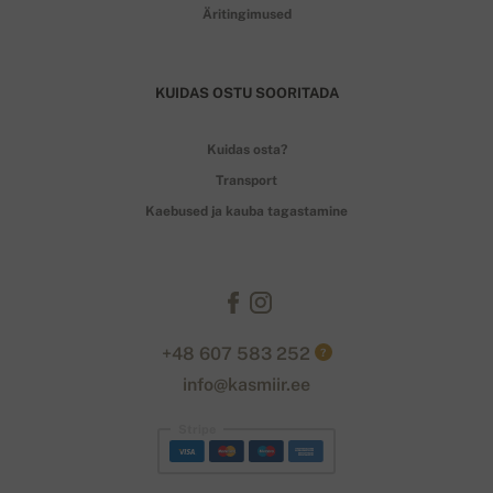
Äritingimused
KUIDAS OSTU SOORITADA
Kuidas osta?
Transport
Kaebused ja kauba tagastamine
+48 607 583 252
?
info@kasmiir.ee
Stripe