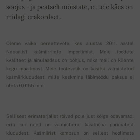
soojus - ja peatselt mõistate, et teie käes on
midagi erakordset.
Oleme väike pereettevõte, kes alustas 2011. aastal
Nepaalist kašmiirriiete importimist. Meie toodete
kvaliteet ja ainulaadsus on põhjus, miks meil on kliente
kogu maailmast. Meie tootevalik on käsitsi valmistatud
kašmiirkiududest, mille keskmine läbimõõdu paksus ei
ületa 0,0155 mm.
Sellisest erimaterjalist rõivad pole just kõige odavamad,
eriti kui need on valmistatud käsitööna parimatest
kiududest. Kašmiirist kampsun on sellest hoolimata