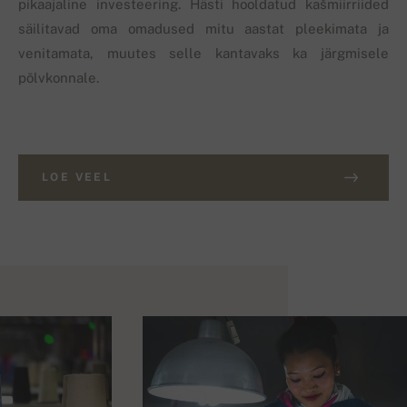
pikaajaline investeering. Hästi hooldatud kašmiirriided
säilitavad oma omadused mitu aastat pleekimata ja
venitamata, muutes selle kantavaks ka järgmisele
põlvkonnale.
LOE VEEL