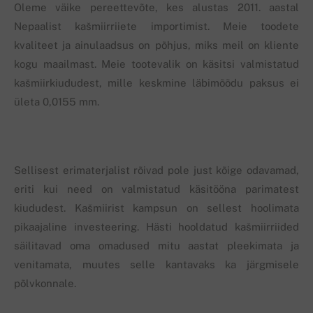
Oleme väike pereettevõte, kes alustas 2011. aastal
Nepaalist kašmiirriiete importimist. Meie toodete
kvaliteet ja ainulaadsus on põhjus, miks meil on kliente
kogu maailmast. Meie tootevalik on käsitsi valmistatud
kašmiirkiududest, mille keskmine läbimõõdu paksus ei
ületa 0,0155 mm.
Sellisest erimaterjalist rõivad pole just kõige odavamad,
eriti kui need on valmistatud käsitööna parimatest
kiududest. Kašmiirist kampsun on sellest hoolimata
pikaajaline investeering. Hästi hooldatud kašmiirriided
säilitavad oma omadused mitu aastat pleekimata ja
venitamata, muutes selle kantavaks ka järgmisele
põlvkonnale.