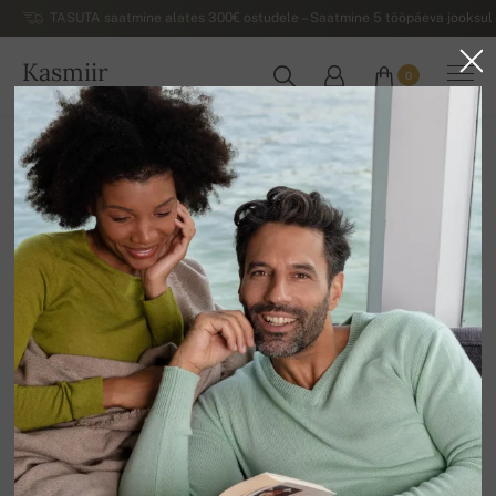
TASUTA saatmine alates 300€ ostudele – Saatmine 5 tööpäeva jooksul 
Kasmiir
0
EESTI
Koju
Allahindlus
MEESTE SVIITRID