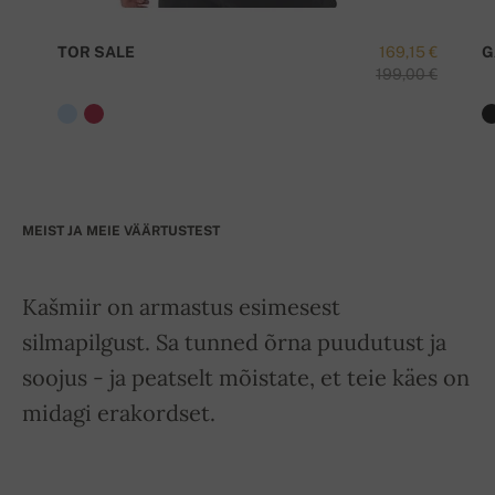
TOR SALE
169,15 €
G
199,00 €
MEIST JA MEIE VÄÄRTUSTEST
Kašmiir on armastus esimesest
silmapilgust. Sa tunned õrna puudutust ja
soojus - ja peatselt mõistate, et teie käes on
midagi erakordset.