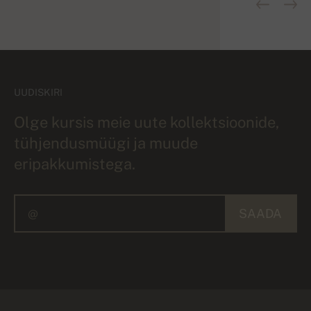
UUDISKIRI
Olge kursis meie uute kollektsioonide,
tühjendusmüügi ja muude
eripakkumistega.
SAADA