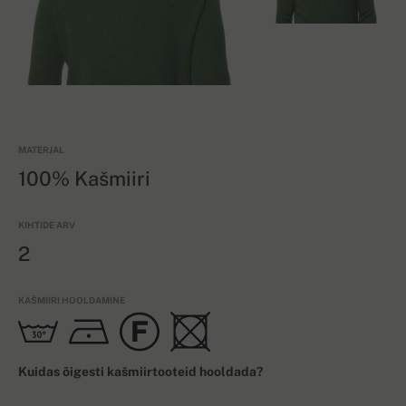
MATERJAL
100% Kašmiiri
KIHTIDE ARV
2
KAŠMIIRI HOOLDAMINE
Kuidas õigesti kašmiirtooteid hooldada?