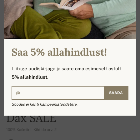
Saa 5% allahindlust!
Liituge uudiskirjaga ja saate oma esimeselt ostult
5% allahindlust
.
SAADA
Soodus ei kehti kampaaniatoodetele.
-16%
Dax SALE
100% Kašmiiri | Kihtide arv: 2