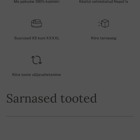
Me pakume 100% kašmiiri
Käsitsi valmistatud Nepal'is
Suurused XS kuni XXXXL
Kiire tarneaeg
Kiire toote väljavahetamine
Sarnased tooted