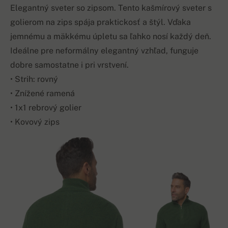
Elegantný sveter so zipsom. Tento kašmírový sveter s
golierom na zips spája praktickosť a štýl. Vďaka
jemnému a mäkkému úpletu sa ľahko nosí každý deň.
Ideálne pre neformálny elegantný vzhľad, funguje
dobre samostatne i pri vrstvení.
• Strih: rovný
• Znížené ramená
• 1x1 rebrový golier
• Kovový zips