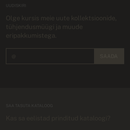
UUDISKIRI
Olge kursis meie uute kollektsioonide,
tühjendusmüügi ja muude
eripakkumistega.
SAADA
SAA TASUTA KATALOOG
Kas sa eelistad prinditud kataloogi?