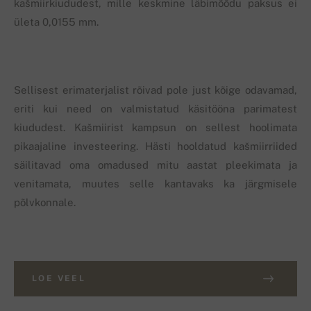
kašmiirkiududest, mille keskmine läbimõõdu paksus ei
ületa 0,0155 mm.
Sellisest erimaterjalist rõivad pole just kõige odavamad,
eriti kui need on valmistatud käsitööna parimatest
kiududest. Kašmiirist kampsun on sellest hoolimata
pikaajaline investeering. Hästi hooldatud kašmiirriided
säilitavad oma omadused mitu aastat pleekimata ja
venitamata, muutes selle kantavaks ka järgmisele
põlvkonnale.
LOE VEEL