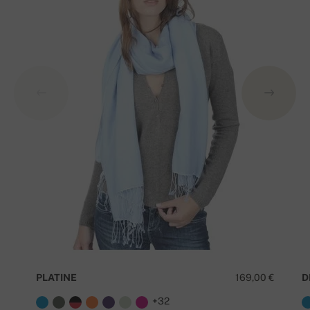
PLATINE
169,00 €
D
+32