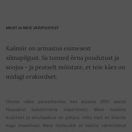
MEIST JA MEIE VÄÄRTUSTEST
Kašmiir on armastus esimesest
silmapilgust. Sa tunned õrna puudutust ja
soojus - ja peatselt mõistate, et teie käes on
midagi erakordset.
Oleme väike pereettevõte, kes alustas 2011. aastal
Nepaalist kašmiirriiete importimist. Meie toodete
kvaliteet ja ainulaadsus on põhjus, miks meil on kliente
kogu maailmast. Meie tootevalik on käsitsi valmistatud