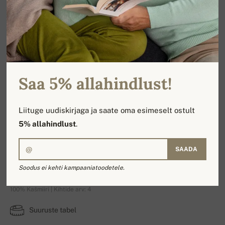
Saa 5% allahindlust!
Liituge uudiskirjaga ja saate oma esimeselt ostult
5% allahindlust
.
SAADA
Arth
Soodus ei kehti kampaaniatoodetele.
100% Kašmiiri | Kihtide arv: 4
Suuruste tabel