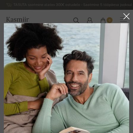
TASUTA saatmine alates 300€ ostudele – Saatmine 5 tööpäeva jooksul 
Kasmiir
0
EESTI
Koju
Muud tooted