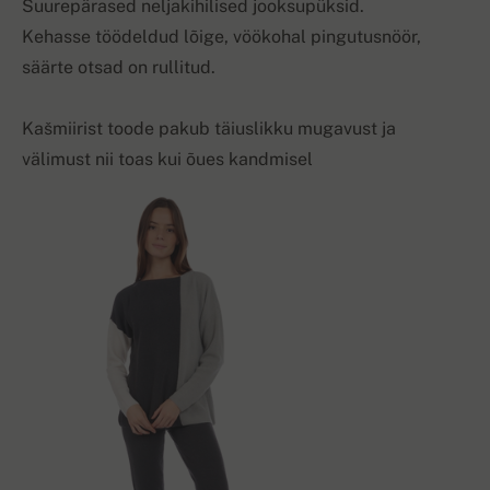
Suurepärased neljakihilised jooksupüksid.
Kehasse töödeldud lõige, vöökohal pingutusnöör,
säärte otsad on rullitud.
Kašmiirist toode pakub täiuslikku mugavust ja
välimust nii toas kui õues kandmisel