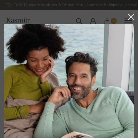
TASUTA saatmine alates 300€ ostudele – Saatmine 5 tööpäeva jooksul 
Kasmiir
0
EESTI
Koju
Luksuslikud naiste kašmiirist sviitrid
Homewear