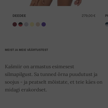
DEEDEE
279,00 €
P
MEIST JA MEIE VÄÄRTUSTEST
Kašmiir on armastus esimesest
silmapilgust. Sa tunned õrna puudutust ja
soojus - ja peatselt mõistate, et teie käes on
midagi erakordset.