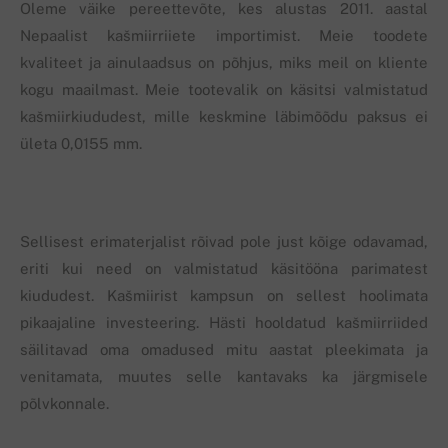
Oleme väike pereettevõte, kes alustas 2011. aastal
Nepaalist kašmiirriiete importimist. Meie toodete
kvaliteet ja ainulaadsus on põhjus, miks meil on kliente
kogu maailmast. Meie tootevalik on käsitsi valmistatud
kašmiirkiududest, mille keskmine läbimõõdu paksus ei
ületa 0,0155 mm.
Sellisest erimaterjalist rõivad pole just kõige odavamad,
eriti kui need on valmistatud käsitööna parimatest
kiududest. Kašmiirist kampsun on sellest hoolimata
pikaajaline investeering. Hästi hooldatud kašmiirriided
säilitavad oma omadused mitu aastat pleekimata ja
venitamata, muutes selle kantavaks ka järgmisele
põlvkonnale.