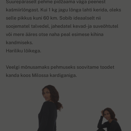
Suurepäraselt pehme pidžaama väga peenest
kašmiirlõngast. Kui 1 kg jagu lõnga lahti kerida, oleks
selle pikkus kuni 60 km. Sobib ideaalselt nii
soojematel talvedel, jahedatel kevad- ja suveõhtutel
või mere ääres otse naha peal esimese kihina
kandmiseks.
Hariliku lõikega.
Veelgi mõnusamaks pehmuseks soovitame toodet
kanda koos Milossa kardiganiga.