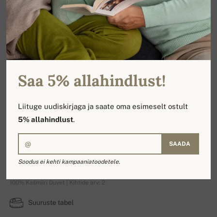
Saa 5% allahindlust!
Liituge uudiskirjaga ja saate oma esimeselt ostult
5% allahindlust
.
SAADA
Boubou
Soodus ei kehti kampaaniatoodetele.
100% Kašmiiri Duvet | Kihtide arv: 2
Suuruste tabel