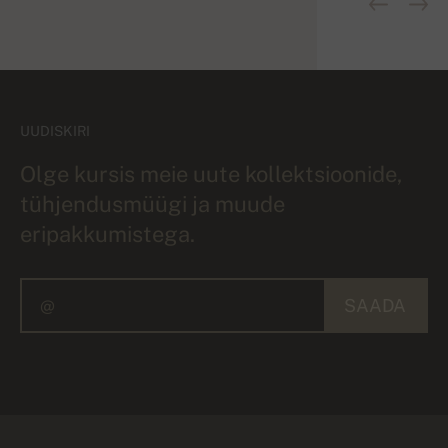
UUDISKIRI
Olge kursis meie uute kollektsioonide,
tühjendusmüügi ja muude
eripakkumistega.
SAADA