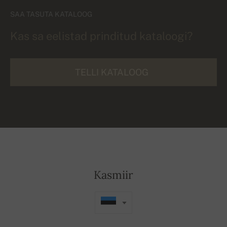
SAA TASUTA KATALOOG
Kas sa eelistad prinditud kataloogi?
TELLI KATALOOG
Kasmiir