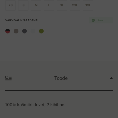
XS
S
M
L
XL
2XL
3XL
VÄRVIVALIK SAADAVAL
Laos
Toode
100% kašmiiri duvet, 2 kihiline.