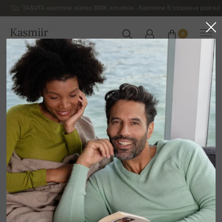
TASUTA saatmine alates 300€ ostudele – Saatmine 5 tööpäeva jooksul 
Kasmiir
0
EESTI
Koju
Luksuslikud naiste kašmiirist sviitrid
Naiste kašmiir Duvet