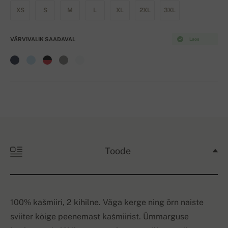
XS
S
M
L
XL
2XL
3XL
VÄRVIVALIK SAADAVAL
Laos
Toode
100% kašmiiri, 2 kihilne. Väga kerge ning õrn naiste
sviiter kõige peenemast kašmiirist. Ümmarguse