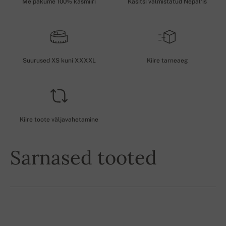
Me pakume 100% kašmiiri
Käsitsi valmistatud Nepal'is
Suurused XS kuni XXXXL
Kiire tarneaeg
Kiire toote väljavahetamine
Sarnased tooted