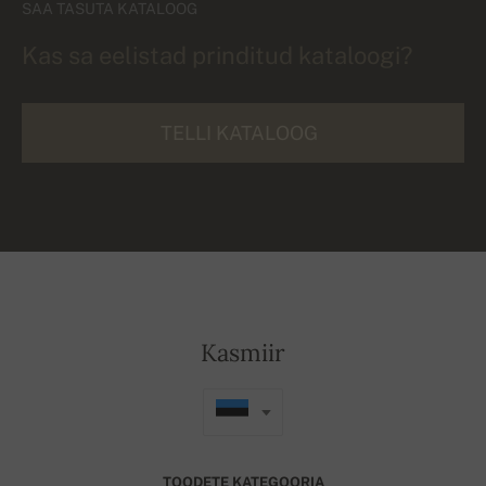
SAA TASUTA KATALOOG
Kas sa eelistad prinditud kataloogi?
TELLI KATALOOG
Kasmiir
TOODETE KATEGOORIA