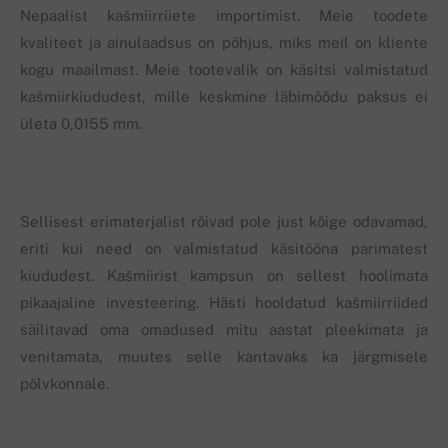
Nepaalist kašmiirriiete importimist. Meie toodete
kvaliteet ja ainulaadsus on põhjus, miks meil on kliente
kogu maailmast. Meie tootevalik on käsitsi valmistatud
kašmiirkiududest, mille keskmine läbimõõdu paksus ei
ületa 0,0155 mm.
Sellisest erimaterjalist rõivad pole just kõige odavamad,
eriti kui need on valmistatud käsitööna parimatest
kiududest. Kašmiirist kampsun on sellest hoolimata
pikaajaline investeering. Hästi hooldatud kašmiirriided
säilitavad oma omadused mitu aastat pleekimata ja
venitamata, muutes selle kantavaks ka järgmisele
põlvkonnale.