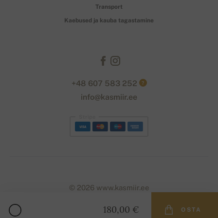
Transport
Kaebused ja kauba tagastamine
+48 607 583 252
?
info@kasmiir.ee
Stripe
© 2026 www.kasmiir.ee
180,00 €
OSTA
Designed with
by
naum
. | Powered by
Simplia.cz
.