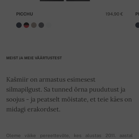
PICCHU
194,90 €
P
MEIST JA MEIE VÄÄRTUSTEST
Kašmiir on armastus esimesest
silmapilgust. Sa tunned õrna puudutust ja
soojus - ja peatselt mõistate, et teie käes on
midagi erakordset.
Oleme väike pereettevõte, kes alustas 2011. aastal