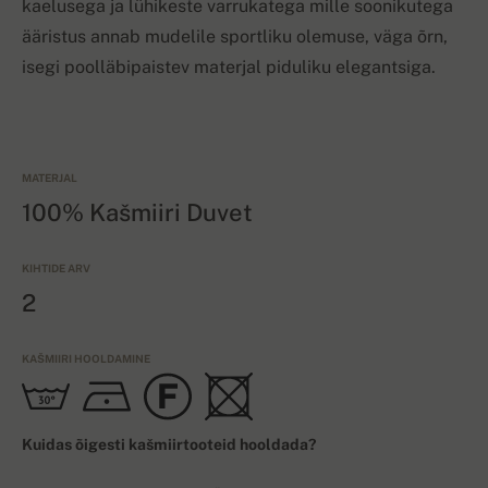
kaelusega ja lühikeste varrukatega mille soonikutega
ääristus annab mudelile sportliku olemuse, väga õrn,
isegi poolläbipaistev materjal piduliku elegantsiga.
MATERJAL
100% Kašmiiri Duvet
KIHTIDE ARV
2
KAŠMIIRI HOOLDAMINE
Kuidas õigesti kašmiirtooteid hooldada?