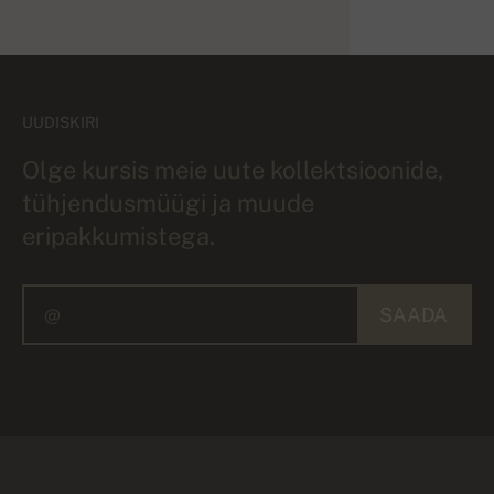
UUDISKIRI
Olge kursis meie uute kollektsioonide,
tühjendusmüügi ja muude
eripakkumistega.
SAADA