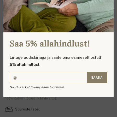
Saa 5% allahindlust!
Liituge uudiskirjaga ja saate oma esimeselt ostult
5% allahindlust
.
SAADA
Esther
Soodus ei kehti kampaaniatoodetele.
100% Kašmiiri Duvet | Kihtide arv: 2
Suuruste tabel