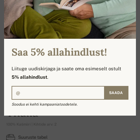
Saa 5% allahindlust!
Liituge uudiskirjaga ja saate oma esimeselt ostult
5% allahindlust
.
SAADA
Soodus ei kehti kampaaniatoodetele.
Thalia
100% Kašmiiri | Kihtide arv: 2
Suuruste tabel