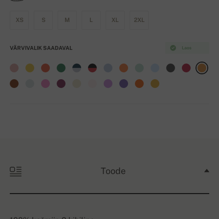
XS
S
M
L
XL
2XL
VÄRVIVALIK SAADAVAL
Laos
Toode