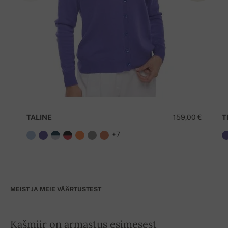
TALINE
159,00 €
T
+7
MEIST JA MEIE VÄÄRTUSTEST
Kašmiir on armastus esimesest