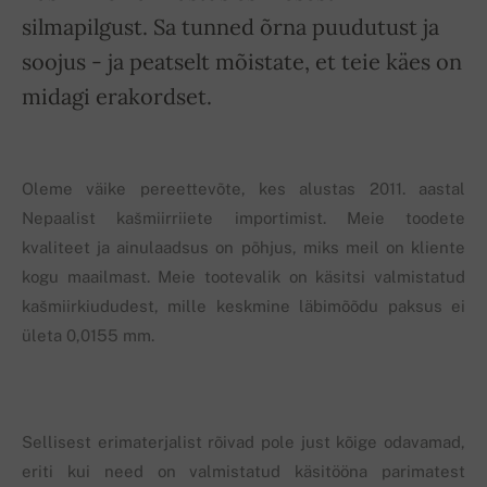
silmapilgust. Sa tunned õrna puudutust ja
soojus - ja peatselt mõistate, et teie käes on
midagi erakordset.
Oleme väike pereettevõte, kes alustas 2011. aastal
Nepaalist kašmiirriiete importimist. Meie toodete
kvaliteet ja ainulaadsus on põhjus, miks meil on kliente
kogu maailmast. Meie tootevalik on käsitsi valmistatud
kašmiirkiududest, mille keskmine läbimõõdu paksus ei
ületa 0,0155 mm.
Sellisest erimaterjalist rõivad pole just kõige odavamad,
eriti kui need on valmistatud käsitööna parimatest