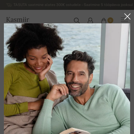
TASUTA saatmine alates 300€ ostudele – Saatmine 5 tööpäeva jooksul 
Kasmiir
0
EESTI
Koju
Luksuslikud naiste kašmiirist sviitrid
Naiste kašmiirist põhikollekstioon