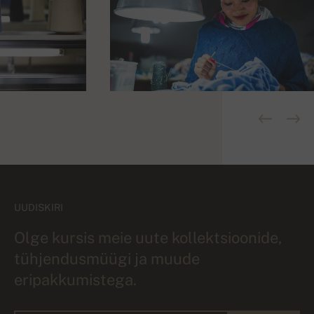
UUDISKIRI
Olge kursis meie uute kollektsioonide,
tühjendusmüügi ja muude
eripakkumistega.