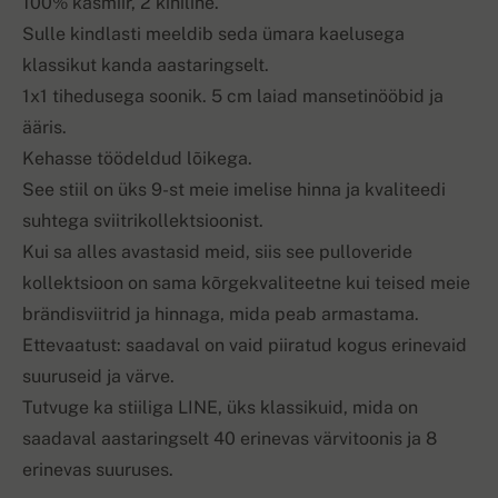
100% kašmiir, 2 kihiline.
Sulle kindlasti meeldib seda ümara kaelusega
klassikut kanda aastaringselt.
1x1 tihedusega soonik. 5 cm laiad mansetinööbid ja
ääris.
Kehasse töödeldud lõikega.
See stiil on üks 9-st meie imelise hinna ja kvaliteedi
suhtega sviitrikollektsioonist.
Kui sa alles avastasid meid, siis see pulloveride
kollektsioon on sama kõrgekvaliteetne kui teised meie
brändisviitrid ja hinnaga, mida peab armastama.
Ettevaatust: saadaval on vaid piiratud kogus erinevaid
suuruseid ja värve.
Tutvuge ka stiiliga LINE, üks klassikuid, mida on
saadaval aastaringselt 40 erinevas värvitoonis ja 8
erinevas suuruses.