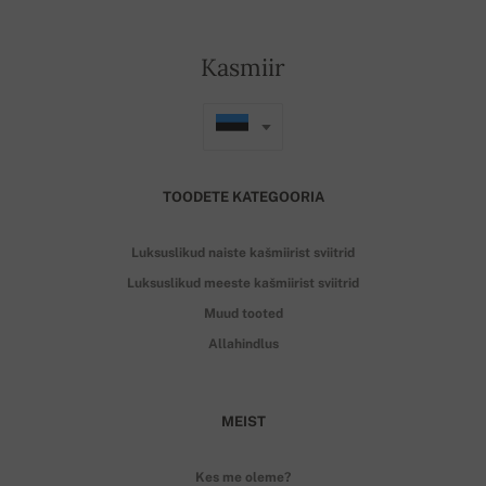
Kasmiir
TOODETE KATEGOORIA
Luksuslikud naiste kašmiirist sviitrid
Luksuslikud meeste kašmiirist sviitrid
Muud tooted
Allahindlus
MEIST
Kes me oleme?