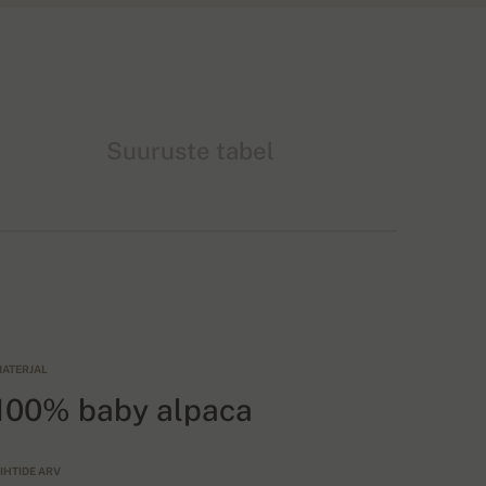
Suuruste tabel
ATERJAL
100% baby alpaca
IHTIDE ARV