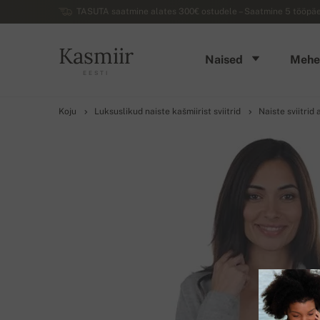
TASUTA saatmine alates 300€ ostudele – Saatmine 5 tööpäev
Kasmiir
Naised
Mehe
EESTI
Koju
Luksuslikud naiste kašmiirist sviitrid
Naiste sviitrid