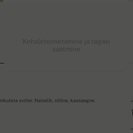
Kohaletoimetamine ja tagasi
saatmine
kuteta sviiter. Naiselik, stiilne, kaasaegne.
M
K