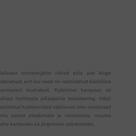
Sellisest erimaterjalist rõivad pole just kõige
odavamad, eriti kui need on valmistatud käsitööna
parimatest kiududest. Kašmiirist kampsun on
sellest hoolimata pikaajaline investeering. Hästi
hooldatud kašmiirriided säilitavad oma omadused
mitu aastat pleekimata ja venitamata, muutes
selle kantavaks ka järgmisele põlvkonnale.