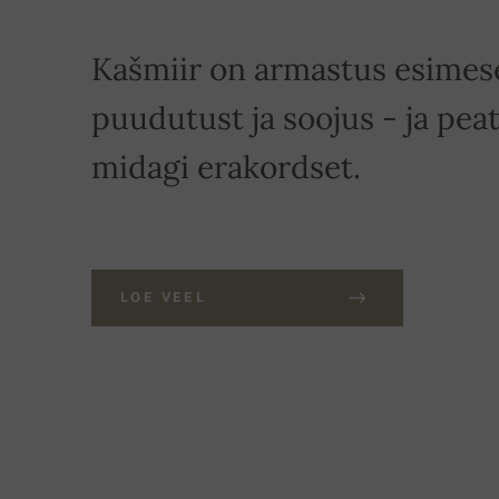
Kašmiir on armastus esimese
puudutust ja soojus - ja peat
midagi erakordset.
LOE VEEL