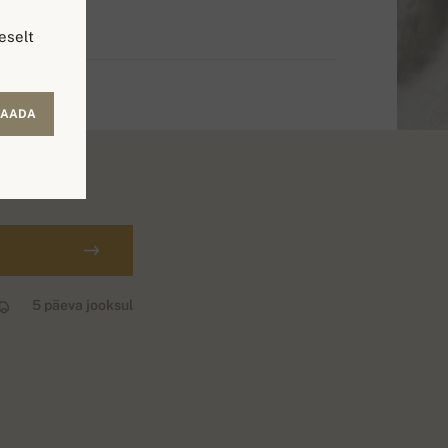
eselt
SAADA
5 päeva jooksul