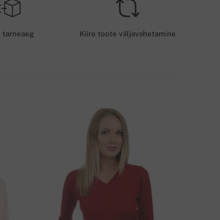
RANSPORDITASU - KAARDIMAKSE
5 EUR
e tarneaeg
Kiire toote väljavahetamine
OHALETOIMETAMISE VIIS