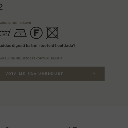
2
AŠMIIRI HOOLDAMINE
uidas õigesti kašmiirtooteid hooldada?
AS SUL ON SELLE TOOTE KOHTA KÜSIMUSI?
VÕTA MEIEGA ÜHENDUST
ELLIMUSED ÜLE 300€
UURUSE TÜÜP
Tasuta transport
EU