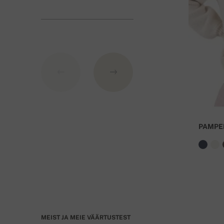
BIC: GIBASKBX
Banka: Slovenská sporiteľňa a.s., Nitra
Variabiilse numbri all märkige tellimuse numbri
tasuta!
PAMPE
MEIST JA MEIE VÄÄRTUSTEST