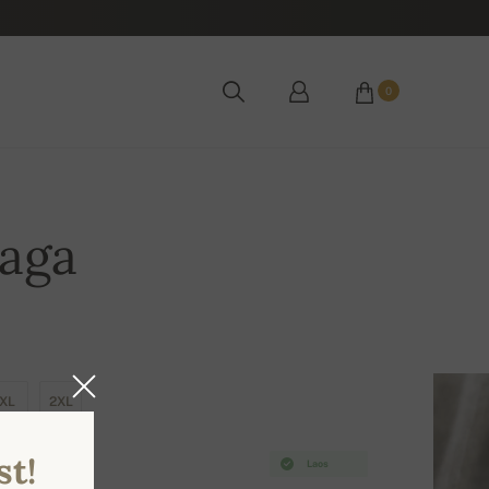
0
paga
XL
2XL
st!
Laos