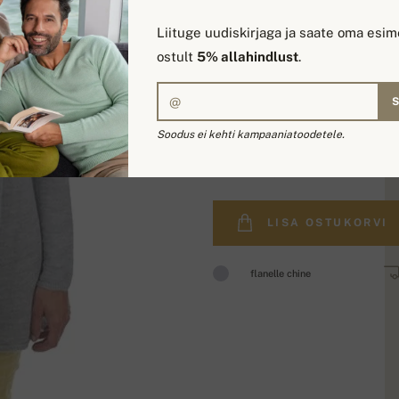
Liituge uudiskirjaga ja saate oma esim
ostult
5% allahindlust
.
Soodus ei kehti kampaaniatoodetele.
255,00 €
LISA OSTUKORVI
flanelle chine