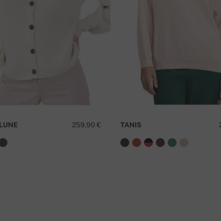
. Üle 300 EUR tellimuse korral on transport
K
LUNE
259,90 €
TANIS