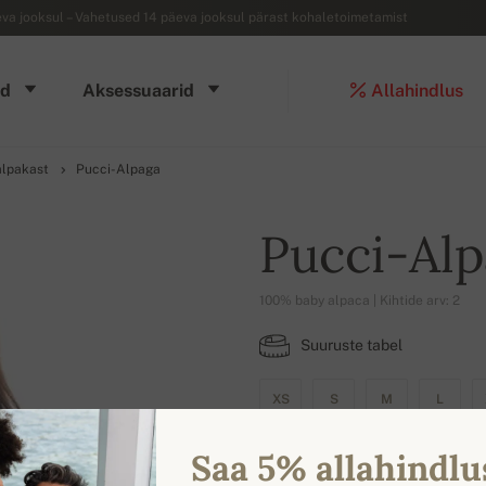
a jooksul – Vahetused 14 päeva jooksul pärast kohaletoimetamist
d
Aksessuaarid
Allahindlus
 alpakast
Pucci-Alpaga
Pucci-Al
100% baby alpaca | Kihtide arv: 2
Suuruste tabel
XS
S
M
L
Saa 5% allahindlu
VÄRVIVALIK SAADAVAL