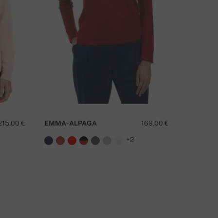
AS SUL ON SELLE TOOTE KOHTA KÜSIMUSI?
VÕTA MEIEGA ÜHENDUST
215,00 €
EMMA-ALPAGA
169,00 €
SYDNEY
+2