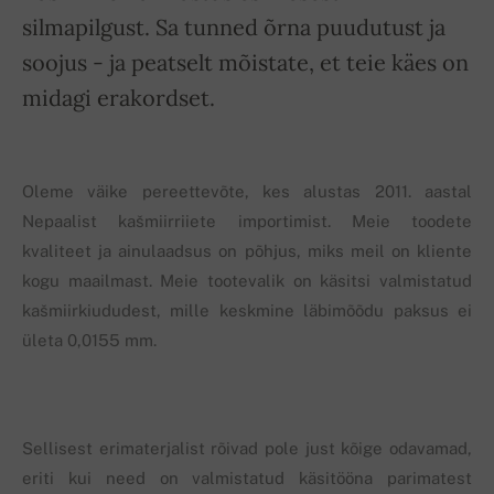
silmapilgust. Sa tunned õrna puudutust ja
soojus - ja peatselt mõistate, et teie käes on
midagi erakordset.
Oleme väike pereettevõte, kes alustas 2011. aastal
Nepaalist kašmiirriiete importimist. Meie toodete
kvaliteet ja ainulaadsus on põhjus, miks meil on kliente
kogu maailmast. Meie tootevalik on käsitsi valmistatud
kašmiirkiududest, mille keskmine läbimõõdu paksus ei
ületa 0,0155 mm.
Sellisest erimaterjalist rõivad pole just kõige odavamad,
eriti kui need on valmistatud käsitööna parimatest