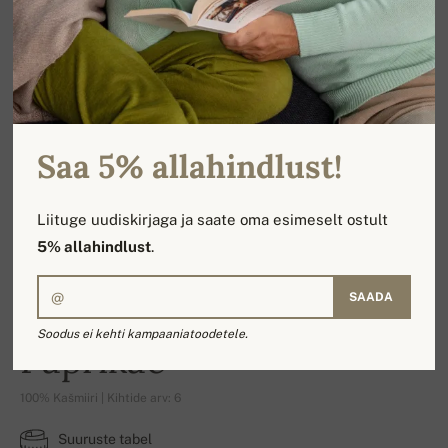
Saa 5% allahindlust!
Liituge uudiskirjaga ja saate oma esimeselt ostult
5% allahindlust
.
SAADA
Soodus ei kehti kampaaniatoodetele.
Paprikae
100% Kašmiiri | Kihtide arv: 6
Suuruste tabel