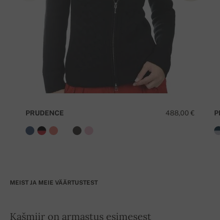
PRUDENCE
488,00 €
P
MEIST JA MEIE VÄÄRTUSTEST
Kašmiir on armastus esimesest