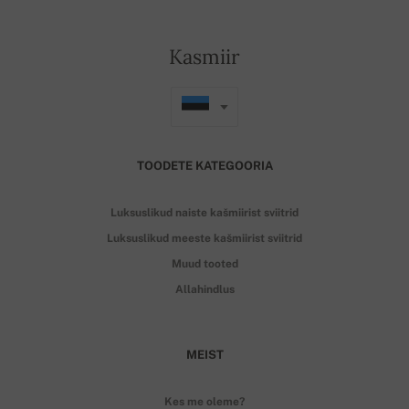
Kasmiir
TOODETE KATEGOORIA
Luksuslikud naiste kašmiirist sviitrid
Luksuslikud meeste kašmiirist sviitrid
Muud tooted
Allahindlus
MEIST
Kes me oleme?