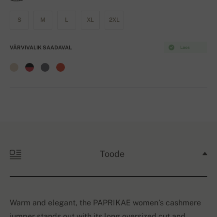
S
M
L
XL
2XL
VÄRVIVALIK SAADAVAL
Laos
Toode
Warm and elegant, the PAPRIKAE women’s cashmere
jumper stands out with its long oversized cut and