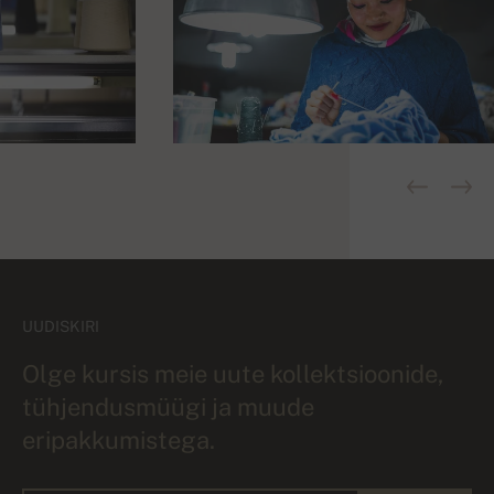
UUDISKIRI
Olge kursis meie uute kollektsioonide,
tühjendusmüügi ja muude
eripakkumistega.