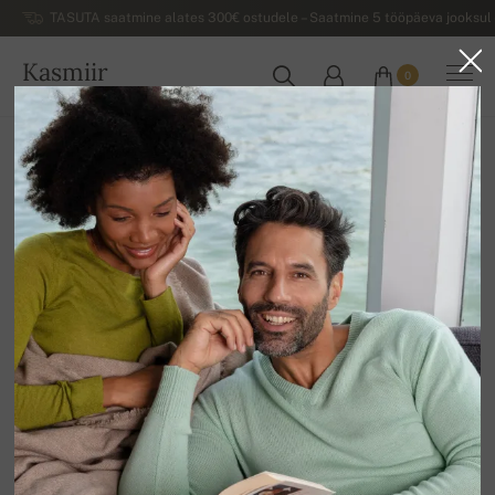
TASUTA saatmine alates 300€ ostudele – Saatmine 5 tööpäeva jooksul 
Kasmiir
0
EESTI
Koju
Luksuslikud naiste kašmiirist sviitrid
Paksud kašmiirist talvesviitrid naistele