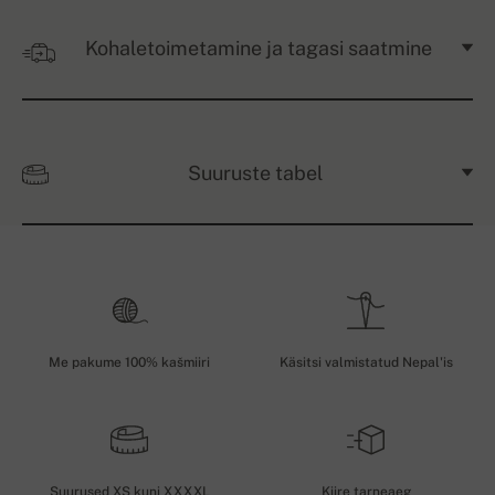
Kohaletoimetamine ja tagasi saatmine
Suuruste tabel
Me pakume 100% kašmiiri
Käsitsi valmistatud Nepal'is
Suurused XS kuni XXXXL
Kiire tarneaeg