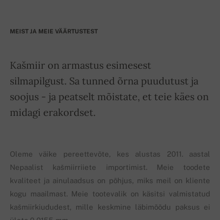
MEIST JA MEIE VÄÄRTUSTEST
Kašmiir on armastus esimesest
silmapilgust. Sa tunned õrna puudutust ja
soojus - ja peatselt mõistate, et teie käes on
midagi erakordset.
Oleme väike pereettevõte, kes alustas 2011. aastal
Nepaalist kašmiirriiete importimist. Meie toodete
kvaliteet ja ainulaadsus on põhjus, miks meil on kliente
kogu maailmast. Meie tootevalik on käsitsi valmistatud
kašmiirkiududest, mille keskmine läbimõõdu paksus ei