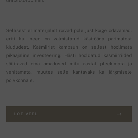
ületa 0,0155 mm.
Sellisest erimaterjalist rõivad pole just kõige odavamad,
eriti kui need on valmistatud käsitööna parimatest
kiududest. Kašmiirist kampsun on sellest hoolimata
pikaajaline investeering. Hästi hooldatud kašmiirriided
säilitavad oma omadused mitu aastat pleekimata ja
venitamata, muutes selle kantavaks ka järgmisele
põlvkonnale.
LOE VEEL