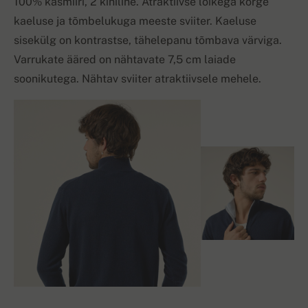
100% kašmiiri, 2 kihiline. Atraktiivse lõikega kõrge
kaeluse ja tõmbelukuga meeste sviiter. Kaeluse
sisekülg on kontrastse, tähelepanu tõmbava värviga.
Varrukate ääred on nähtavate 7,5 cm laiade
soonikutega. Nähtav sviiter atraktiivsele mehele.