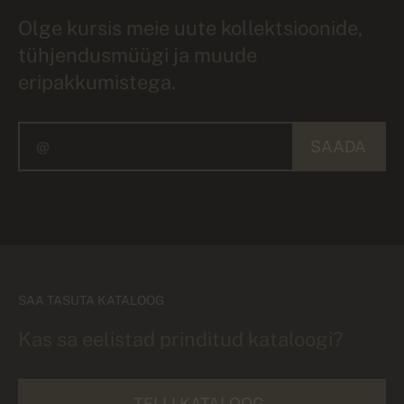
Olge kursis meie uute kollektsioonide,
tühjendusmüügi ja muude
eripakkumistega.
SAADA
SAA TASUTA KATALOOG
Kas sa eelistad prinditud kataloogi?
TELLI KATALOOG