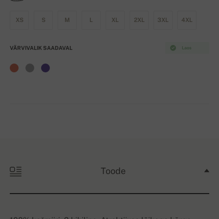
XS
S
M
L
XL
2XL
3XL
4XL
VÄRVIVALIK SAADAVAL
Laos
Toode