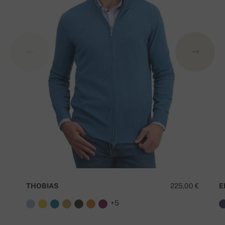
THOBIAS
225,00 €
E
+5