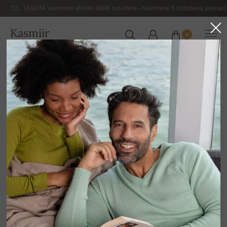
TASUTA saatmine alates 300€ ostudele – Saatmine 5 tööpäeva jooksul 
Kasmiir
0
EESTI
Koju
Luksuslikud meeste kašmiirist sviitrid
Tõmbelukuga kašmiirist meeste sviitrid