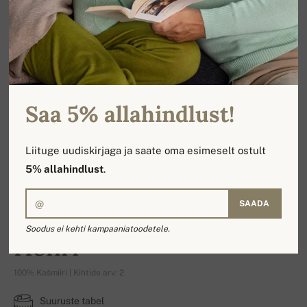
Saa 5% allahindlust!
Liituge uudiskirjaga ja saate oma esimeselt ostult
5% allahindlust
.
SAADA
Soodus ei kehti kampaaniatoodetele.
Henri
100% Kašmiiri | Kihtide arv: 2
Suuruste tabel