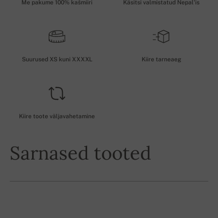
Me pakume 100% kašmiiri
Käsitsi valmistatud Nepal'is
Suurused XS kuni XXXXL
Kiire tarneaeg
Kiire toote väljavahetamine
Sarnased tooted