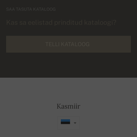
SAA TASUTA KATALOOG
Kas sa eelistad prinditud kataloogi?
TELLI KATALOOG
Kasmiir