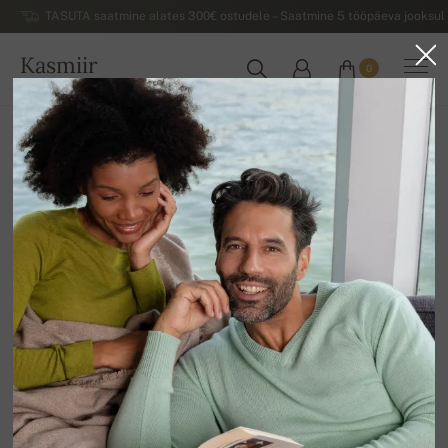
TASUTA saatmine alates 300€ ostudele – Saatmine 5 tööpäeva jooksul 
Kasmiir
0
EESTI
Koju
Allahindlus
NAISTE SVIITRID