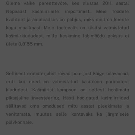
Oleme väike pereettevõte, kes alustas 2011. aastal
Nepaalist kašmiirriiete importimist. Meie toodete
kvaliteet ja ainulaadsus on põhjus, miks meil on kliente
kogu maailmast. Meie tootevalik on käsitsi valmistatud
kašmiirkiududest, mille keskmine läbimõõdu paksus ei
ületa 0,0155 mm.
Sellisest erimaterjalist rõivad pole just kõige odavamad,
eriti kui need on valmistatud käsitööna parimatest
kiududest. Kašmiirist kampsun on sellest hoolimata
pikaajaline investeering. Hästi hooldatud kašmiirriided
säilitavad oma omadused mitu aastat pleekimata ja
venitamata, muutes selle kantavaks ka järgmisele
põlvkonnale.