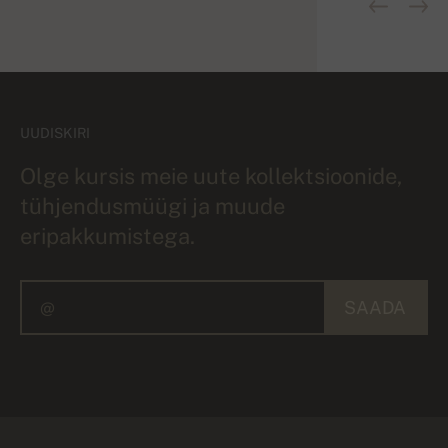
UUDISKIRI
Olge kursis meie uute kollektsioonide,
tühjendusmüügi ja muude
eripakkumistega.
SAADA