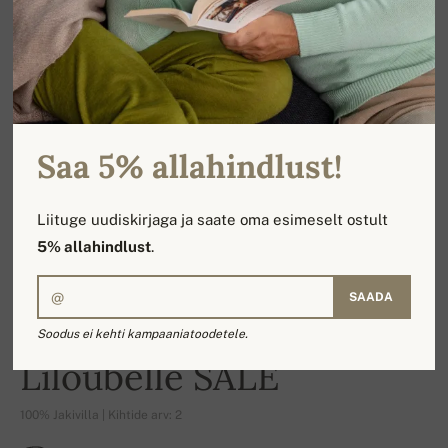
Saa 5% allahindlust!
Liituge uudiskirjaga ja saate oma esimeselt ostult
5% allahindlust
.
SAADA
Soodus ei kehti kampaaniatoodetele.
-16%
Liloubelle SALE
100% Jakivilla | Kihtide arv: 2