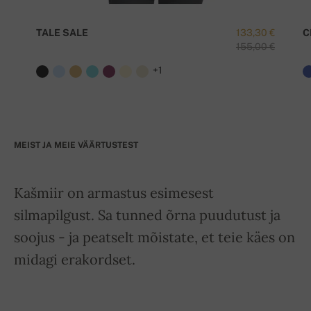
TALE SALE
133,30 €
C
155,00 €
+1
MEIST JA MEIE VÄÄRTUSTEST
Kašmiir on armastus esimesest
silmapilgust. Sa tunned õrna puudutust ja
soojus - ja peatselt mõistate, et teie käes on
midagi erakordset.