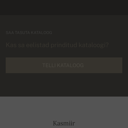
SAA TASUTA KATALOOG
Kas sa eelistad prinditud kataloogi?
TELLI KATALOOG
Kasmiir