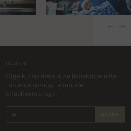
UUDISKIRI
Olge kursis meie uute kollektsioonide,
tühjendusmüügi ja muude
eripakkumistega.
SAADA