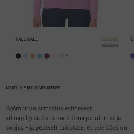
TALE SALE
133,30 €
C
155,00 €
+1
MEIST JA MEIE VÄÄRTUSTEST
Kašmiir on armastus esimesest
silmapilgust. Sa tunned õrna puudutust ja
soojus - ja peatselt mõistate, et teie käes on