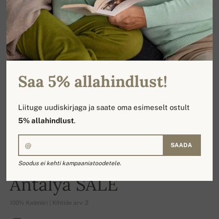
Saa 5% allahindlust!
Liituge uudiskirjaga ja saate oma esimeselt ostult
5% allahindlust
.
SAADA
Soodus ei kehti kampaaniatoodetele.
-17%
Antalya SALE
100% Kašmiiri | Kihtide arv: 2