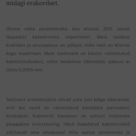
midagi erakordset.
Oleme väike pereettevõte, kes alustas 2011. aastal
Nepaalist kašmiirriiete importimist. Meie toodete
kvaliteet ja ainulaadsus on põhjus, miks meil on kliente
kogu maailmast. Meie tootevalik on käsitsi valmistatud
kašmiirkiududest, mille keskmine läbimõõdu paksus ei
ületa 0,0155 mm.
Sellisest erimaterjalist rõivad pole just kõige odavamad,
eriti kui need on valmistatud käsitööna parimatest
kiududest. Kašmiirist kampsun on sellest hoolimata
pikaajaline investeering. Hästi hooldatud kašmiirriided
säilitavad oma omadused mitu aastat pleekimata ja