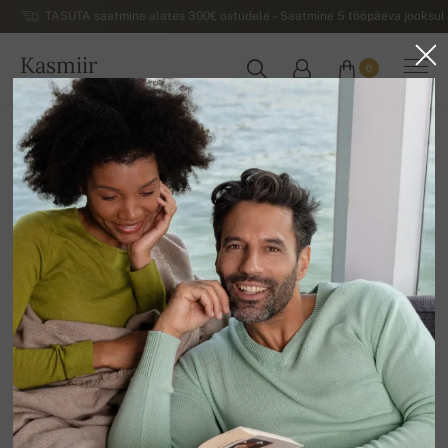
TASUTA saatmine alates 300€ ostudele – Saatmine 5 tööpäeva jooksul 
Kasmiir
0
EESTI
Koju
Allahindlus
NAISTE SVIITRID