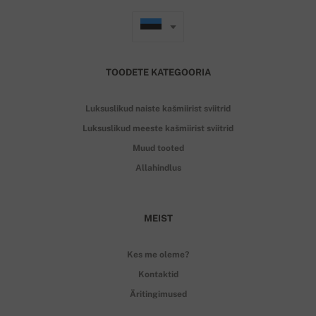
TOODETE KATEGOORIA
Luksuslikud naiste kašmiirist sviitrid
Luksuslikud meeste kašmiirist sviitrid
Muud tooted
Allahindlus
MEIST
Kes me oleme?
Kontaktid
Äritingimused