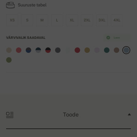
Suuruste tabel
XS
S
M
L
XL
2XL
3XL
4XL
VÄRVIVALIK SAADAVAL
Laos
Toode