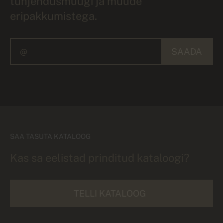
tühjendusmüügi ja muude
eripakkumistega.
SAADA
SAA TASUTA KATALOOG
Kas sa eelistad prinditud kataloogi?
TELLI KATALOOG