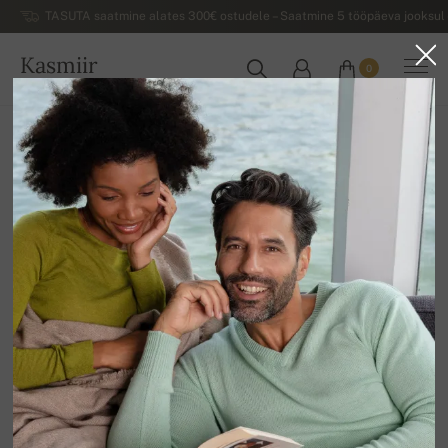
TASUTA saatmine alates 300€ ostudele – Saatmine 5 tööpäeva jooksul 
Kasmiir
0
EESTI
Koju
Luksuslikud naiste kašmiirist sviitrid
Kašmiirist püksid