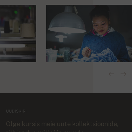
UUDISKIRI
Olge kursis meie uute kollektsioonide,