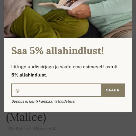
Saa 5% allahindlust!
Liituge uudiskirjaga ja saate oma esimeselt ostult
5% allahindlust
.
SAADA
Naiste pikad püksid
Soodus ei kehti kampaaniatoodetele.
(Malice)
100% Kašmiiri | Kihtide arv: 2