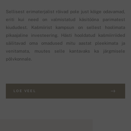
Sellisest erimaterjalist rõivad pole just kõige odavamad,
eriti kui need on valmistatud käsitööna parimatest
kiududest. Kašmiirist kampsun on sellest hoolimata
pikaajaline investeering. Hästi hooldatud kašmiirriided
säilitavad oma omadused mitu aastat pleekimata ja
venitamata, muutes selle kantavaks ka järgmisele
põlvkonnale.
LOE VEEL