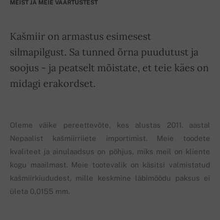
MEIST JA MEIE VÄÄRTUSTEST
Kašmiir on armastus esimesest
silmapilgust. Sa tunned õrna puudutust ja
soojus - ja peatselt mõistate, et teie käes on
midagi erakordset.
Oleme väike pereettevõte, kes alustas 2011. aastal
Nepaalist kašmiirriiete importimist. Meie toodete
kvaliteet ja ainulaadsus on põhjus, miks meil on kliente
kogu maailmast. Meie tootevalik on käsitsi valmistatud
kašmiirkiududest, mille keskmine läbimõõdu paksus ei
ületa 0,0155 mm.