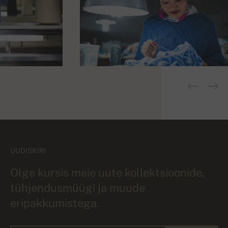
UUDISKIRI
Olge kursis meie uute kollektsioonide,
tühjendusmüügi ja muude
eripakkumistega.