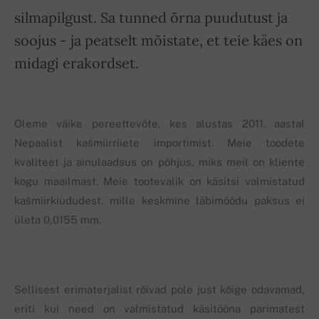
silmapilgust. Sa tunned õrna puudutust ja
soojus - ja peatselt mõistate, et teie käes on
midagi erakordset.
Oleme väike pereettevõte, kes alustas 2011. aastal
Nepaalist kašmiirriiete importimist. Meie toodete
kvaliteet ja ainulaadsus on põhjus, miks meil on kliente
kogu maailmast. Meie tootevalik on käsitsi valmistatud
kašmiirkiududest, mille keskmine läbimõõdu paksus ei
ületa 0,0155 mm.
Sellisest erimaterjalist rõivad pole just kõige odavamad,
eriti kui need on valmistatud käsitööna parimatest