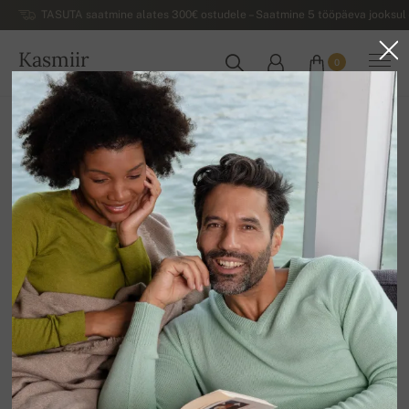
TASUTA saatmine alates 300€ ostudele – Saatmine 5 tööpäeva jooksul 
Kasmiir
0
EESTI
Koju
Luksuslikud naiste kašmiirist sviitrid
Kašmiirist püksid