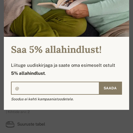
Saa 5% allahindlust!
Liituge uudiskirjaga ja saate oma esimeselt ostult
5% allahindlust
.
SAADA
Regina
Soodus ei kehti kampaaniatoodetele.
| Kihtide arv: 2
Suuruste tabel