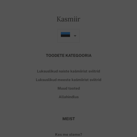
Kasmiir
TOODETE KATEGOORIA
Luksuslikud naiste kašmiirist sviitrid
Luksuslikud meeste kašmiirist sviitrid
Muud tooted
Allahindlus
MEIST
Kes me oleme?