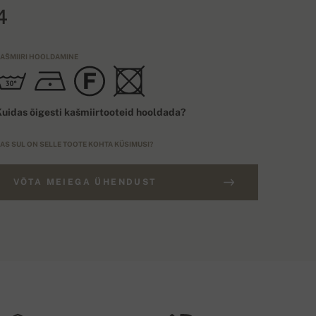
4
AŠMIIRI HOOLDAMINE
uidas õigesti kašmiirtooteid hooldada?
AS SUL ON SELLE TOOTE KOHTA KÜSIMUSI?
VÕTA MEIEGA ÜHENDUST
ELLIMUSED ÜLE 300€
UURUSE TÜÜP
Tasuta transport
EU