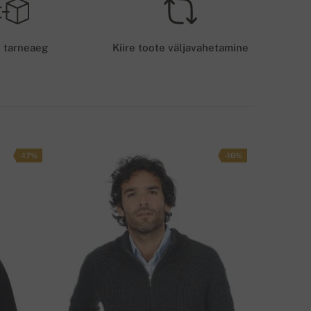
RANSPORDITASU - KAARDIMAKSE
5 EUR
e tarneaeg
Kiire toote väljavahetamine
OHALETOIMETAMISE VIIS
-17%
-16%