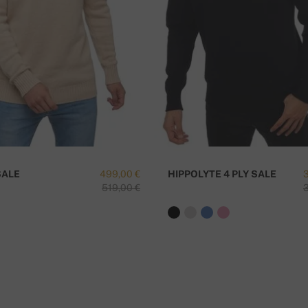
. Üle 300 EUR tellimuse korral on transport
K
SALE
499,00 €
HIPPOLYTE 4 PLY SALE
519,00 €