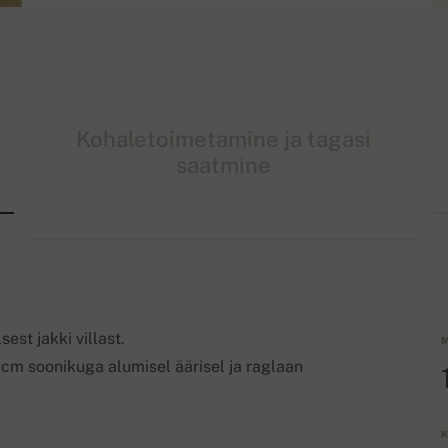
Kohaletoimetamine ja tagasi
saatmine
sest jakki villast.
M
 cm soonikuga alumisel äärisel ja raglaan
K