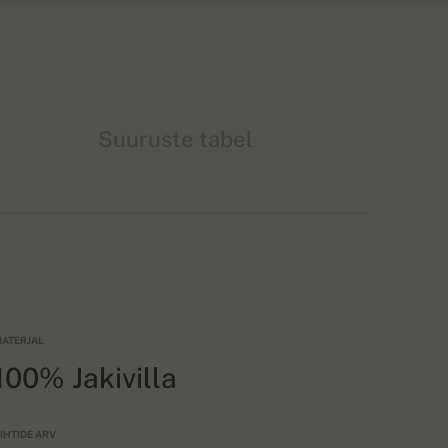
Suuruste tabel
ATERJAL
100% Jakivilla
IHTIDE ARV