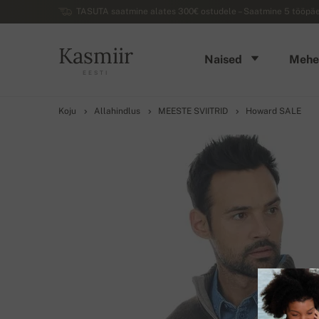
TASUTA saatmine alates 300€ ostudele – Saatmine 5 tööpäev
Kasmiir
Naised
Mehe
EESTI
Koju
Allahindlus
MEESTE SVIITRID
Howard SALE