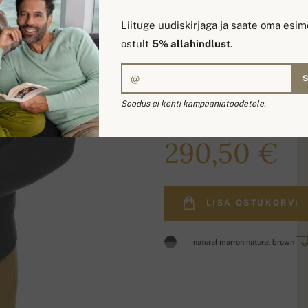
Liituge uudiskirjaga ja saate oma esim
ostult
5% allahindlust
.
Soodus ei kehti kampaaniatoodetele.
350,00 €
290,50 €
LISA OSTUKORVI
natural marron natural brown