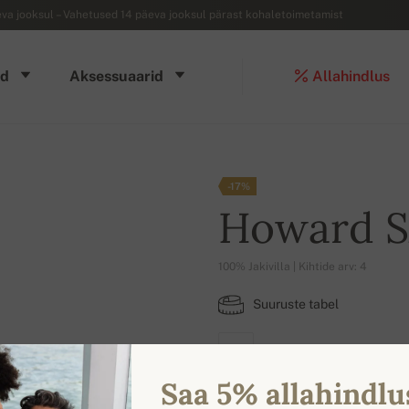
a jooksul – Vahetused 14 päeva jooksul pärast kohaletoimetamist
d
Aksessuaarid
Allahindlus
-17%
Howard 
100% Jakivilla | Kihtide arv: 4
Suuruste tabel
XL
Saa 5% allahindlu
VÄRVIVALIK SAADAVAL