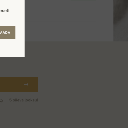
eselt
SAADA
5 päeva jooksul