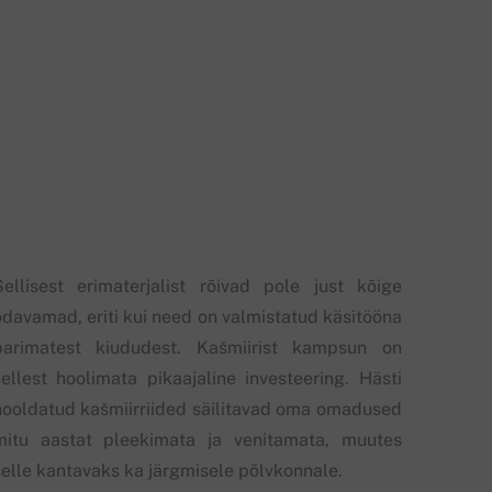
Sellisest erimaterjalist rõivad pole just kõige
odavamad, eriti kui need on valmistatud käsitööna
parimatest kiududest. Kašmiirist kampsun on
sellest hoolimata pikaajaline investeering. Hästi
hooldatud kašmiirriided säilitavad oma omadused
mitu aastat pleekimata ja venitamata, muutes
selle kantavaks ka järgmisele põlvkonnale.