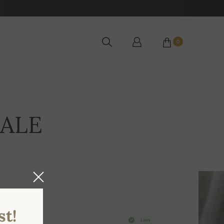
0
SALE
st!
Laos