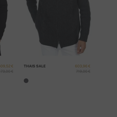
AS SUL ON SELLE TOOTE KOHTA KÜSIMUSI?
VÕTA MEIEGA ÜHENDUST
309,52 €
THAIS SALE
603,96 €
TOR SAL
373,00 €
719,00 €