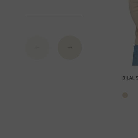
BIC: GIBASKBX
Banka: Slovenská sporiteľňa a.s., Nitra
Variabiilse numbri all märkige tellimuse numbri
tasuta!
BILAL 