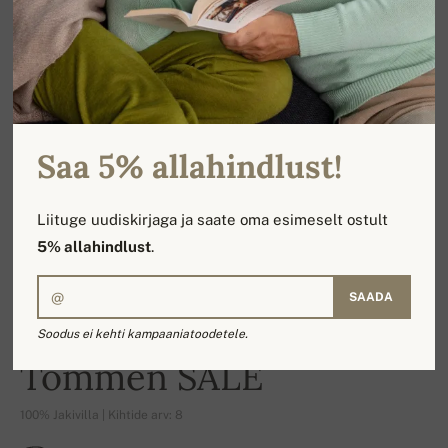
Saa 5% allahindlust!
Liituge uudiskirjaga ja saate oma esimeselt ostult
5% allahindlust
.
SAADA
Soodus ei kehti kampaaniatoodetele.
-18%
Tommen SALE
100% Jakivilla | Kihtide arv: 8