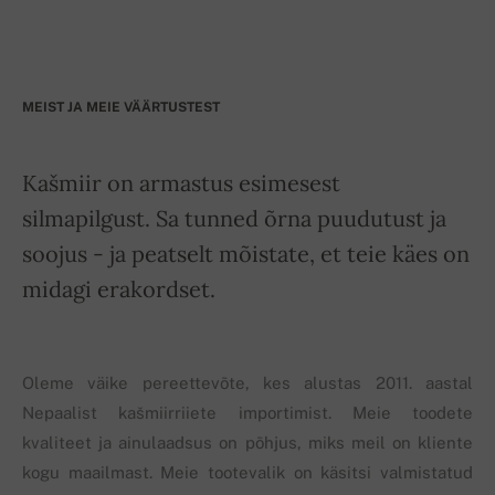
MEIST JA MEIE VÄÄRTUSTEST
Kašmiir on armastus esimesest
silmapilgust. Sa tunned õrna puudutust ja
soojus - ja peatselt mõistate, et teie käes on
midagi erakordset.
Oleme väike pereettevõte, kes alustas 2011. aastal
Nepaalist kašmiirriiete importimist. Meie toodete
kvaliteet ja ainulaadsus on põhjus, miks meil on kliente
kogu maailmast. Meie tootevalik on käsitsi valmistatud