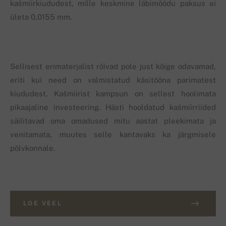
kašmiirkiududest, mille keskmine läbimõõdu paksus ei
ületa 0,0155 mm.
Sellisest erimaterjalist rõivad pole just kõige odavamad,
eriti kui need on valmistatud käsitööna parimatest
kiududest. Kašmiirist kampsun on sellest hoolimata
pikaajaline investeering. Hästi hooldatud kašmiirriided
säilitavad oma omadused mitu aastat pleekimata ja
venitamata, muutes selle kantavaks ka järgmisele
põlvkonnale.
LOE VEEL