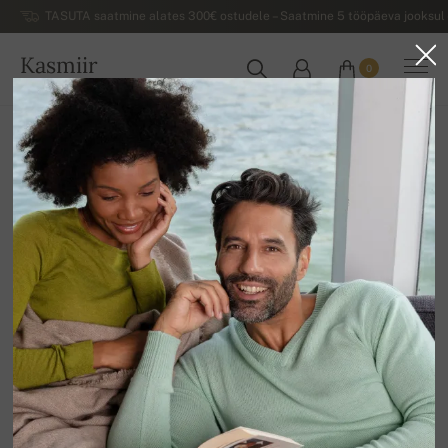
TASUTA saatmine alates 300€ ostudele – Saatmine 5 tööpäeva jooksul 
Kasmiir
0
EESTI
Koju
Allahindlus
MEESTE SVIITRID