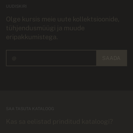
UUDISKIRI
Olge kursis meie uute kollektsioonide,
tühjendusmüügi ja muude
eripakkumistega.
SAADA
SAA TASUTA KATALOOG
Kas sa eelistad prinditud kataloogi?