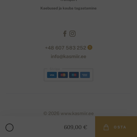
Kaebused ja kauba tagastamine
+48 607 583 252
?
info@kasmiir.ee
Stripe
© 2026 www.kasmiir.ee
609,00 €
OSTA
Designed with
by
naum
. | Powered by
Simplia.cz
.