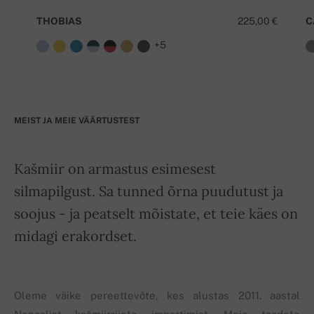
THOBIAS
225,00 €
C
+5
MEIST JA MEIE VÄÄRTUSTEST
Kašmiir on armastus esimesest
silmapilgust. Sa tunned õrna puudutust ja
soojus - ja peatselt mõistate, et teie käes on
midagi erakordset.
Oleme väike pereettevõte, kes alustas 2011. aastal