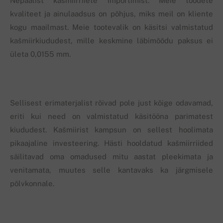
Nepaalist kašmiirriiete importimist. Meie toodete
kvaliteet ja ainulaadsus on põhjus, miks meil on kliente
kogu maailmast. Meie tootevalik on käsitsi valmistatud
kašmiirkiududest, mille keskmine läbimõõdu paksus ei
ületa 0,0155 mm.
Sellisest erimaterjalist rõivad pole just kõige odavamad,
eriti kui need on valmistatud käsitööna parimatest
kiududest. Kašmiirist kampsun on sellest hoolimata
pikaajaline investeering. Hästi hooldatud kašmiirriided
säilitavad oma omadused mitu aastat pleekimata ja
venitamata, muutes selle kantavaks ka järgmisele
põlvkonnale.