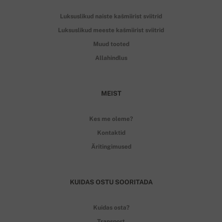
Luksuslikud naiste kašmiirist sviitrid
Luksuslikud meeste kašmiirist sviitrid
Muud tooted
Allahindlus
MEIST
Kes me oleme?
Kontaktid
Äritingimused
KUIDAS OSTU SOORITADA
Kuidas osta?
Transport