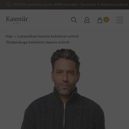
TASUTA saatmine alates 300€ ostudele – Saatmine 5 tööpäeva jooksul 
Kasmiir
0
EESTI
Koju
Luksuslikud meeste kašmiirist sviitrid
Tõmbelukuga kašmiirist meeste sviitrid