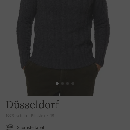
Düsseldorf
100% Kašmiiri | Kihtide arv: 10
Suuruste tabel