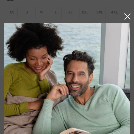
XS
S
M
L
XL
2XL
3XL
4XL
VÄRVIVALIK SAADAVAL
Laos
Toode
100% kašmír, 10 vrstiev.
Tento 10-vrstvový kašmírový sveter so zipsom