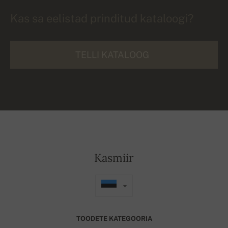
Kas sa eelistad prinditud kataloogi?
TELLI KATALOOG
Kasmiir
TOODETE KATEGOORIA