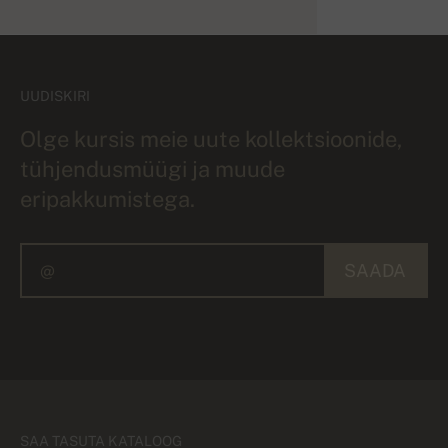
UUDISKIRI
Olge kursis meie uute kollektsioonide,
tühjendusmüügi ja muude
eripakkumistega.
SAADA
SAA TASUTA KATALOOG