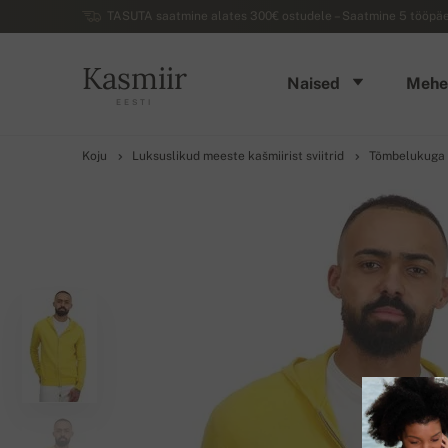
TASUTA saatmine alates 300€ ostudele – Saatmine 5 tööpäev
Kasmiir
Naised
Mehe
EESTI
Koju
Luksuslikud meeste kašmiirist sviitrid
Tõmbelukuga k