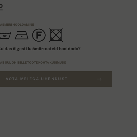
2
AŠMIIRI HOOLDAMINE
uidas õigesti kašmiirtooteid hooldada?
AS SUL ON SELLE TOOTE KOHTA KÜSIMUSI?
VÕTA MEIEGA ÜHENDUST