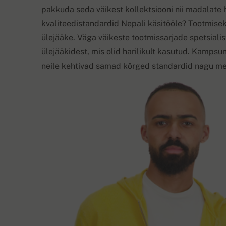
pakkuda seda väikest kollektsiooni nii madalate 
kvaliteedistandardid Nepali käsitööle? Tootmise
ülejääke. Väga väikeste tootmissarjade spetsial
ülejääkidest, mis olid harilikult kasutud. Kamps
neile kehtivad samad kõrged standardid nagu me