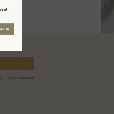
eselt
SAADA
5 päeva jooksul