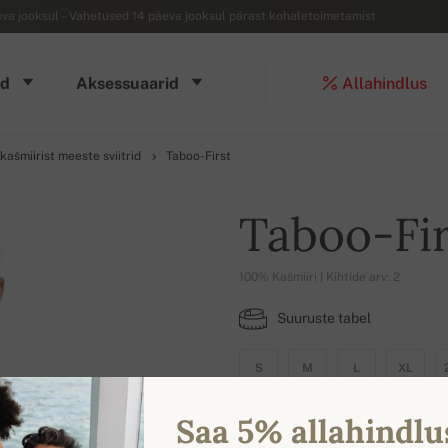
a jooksul – Vahetused 14 päeva jooksul pärast kohaletoimetamist
d
Aksessuaarid
Allahindlus
ašmiirist meeste sviitrid
Taboo-First
Taboo-Fir
100% Kašmiiri | Kihtide arv: 2
Suuruste tabel
S
M
L
XL
Saa 5% allahindlu
VÄRVIVALIK SAADAVAL