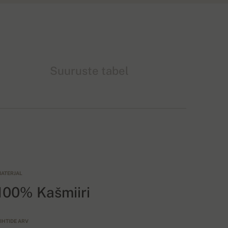
Suuruste tabel
ATERJAL
100% Kašmiiri
IHTIDE ARV