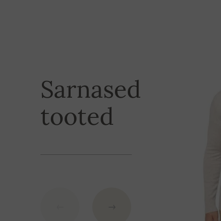
Makseviisid:
XL
70 cm
1. gateway makse kasutamine (krediitkaardiga) -
2XL
71 cm
2. rahvusvaheline ülekandega makse meie Slovakk
Sarnased
tooted
Konto number:
IBAN: SK7109000000000233073526
BIC: GIBASKBX
Banka: Slovenská sporiteľňa a.s., Nitra
Variabiilse numbri all märkige tellimuse numbri
tasuta!