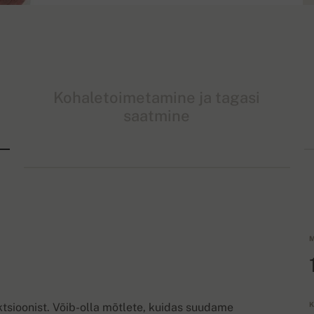
Kohaletoimetamine ja tagasi
saatmine
M
K
sioonist. Võib-olla mõtlete, kuidas suudame