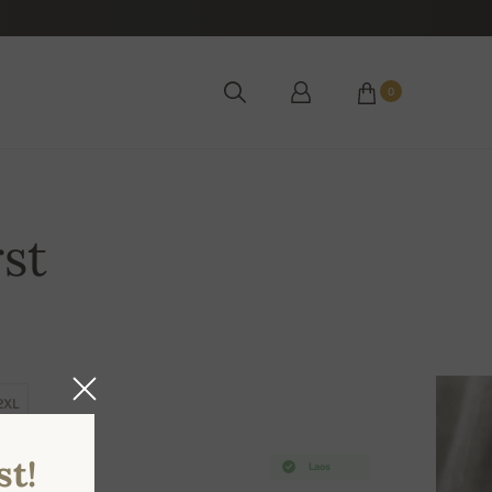
0
st
2XL
st!
Laos