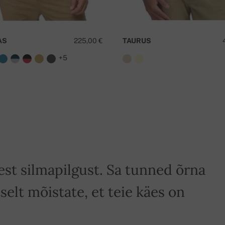
K
AS
225,00 €
TAURUS
+5
st silmapilgust. Sa tunned õrna
selt mõistate, et teie käes on