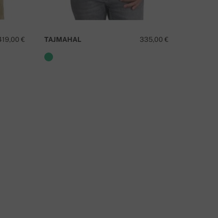
AS SUL ON SELLE TOOTE KOHTA KÜSIMUSI?
VÕTA MEIEGA ÜHENDUST
419,00 €
TAJMAHAL
335,00 €
CARSON