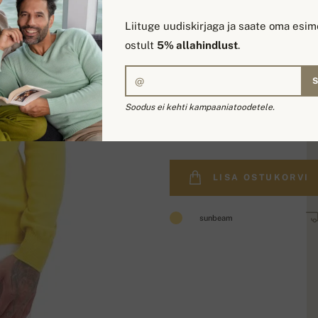
Liituge uudiskirjaga ja saate oma esim
ostult
5% allahindlust
.
Soodus ei kehti kampaaniatoodetele.
255,00 €
LISA OSTUKORVI
sunbeam