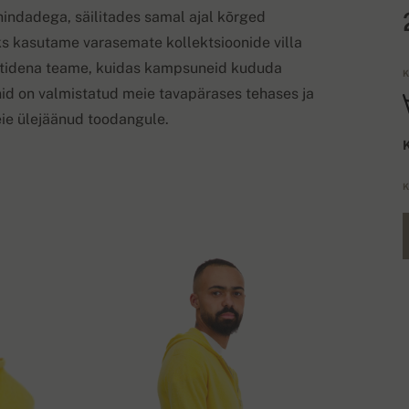
hindadega, säilitades samal ajal kõrged
ks kasutame varasemate kollektsioonide villa
istidena teame, kuidas kampsuneid kududa
K
unid on valmistatud meie tavapärases tehases ja
ie ülejäänud toodangule.
K
K