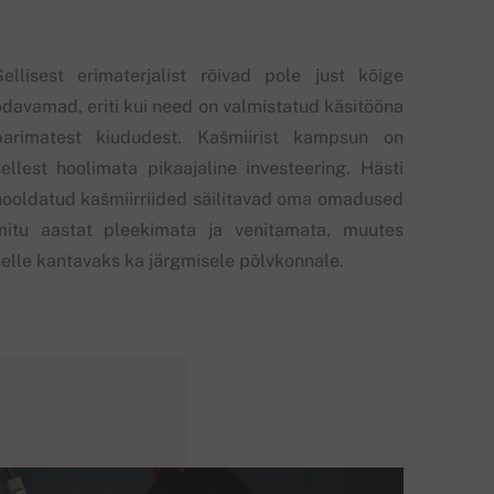
Sellisest erimaterjalist rõivad pole just kõige
odavamad, eriti kui need on valmistatud käsitööna
parimatest kiududest. Kašmiirist kampsun on
sellest hoolimata pikaajaline investeering. Hästi
hooldatud kašmiirriided säilitavad oma omadused
mitu aastat pleekimata ja venitamata, muutes
selle kantavaks ka järgmisele põlvkonnale.