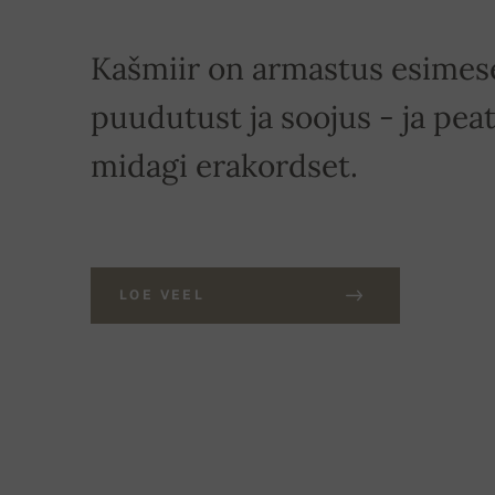
Kašmiir on armastus esimese
puudutust ja soojus - ja peat
midagi erakordset.
LOE VEEL