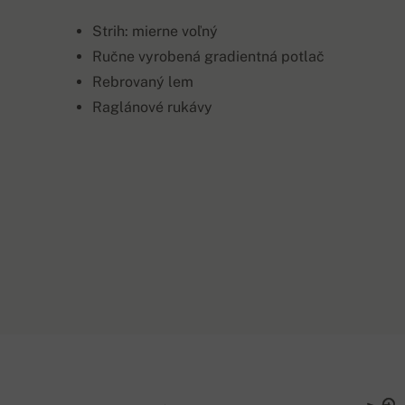
Strih: mierne voľný
Ručne vyrobená gradientná potlač
Rebrovaný lem
Raglánové rukávy
Kohaletoimetam
Selja pikkus
Varru
XS
67 cm