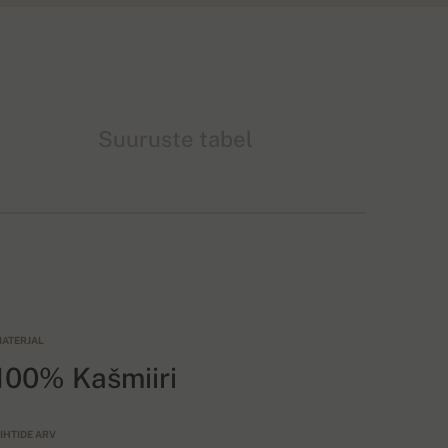
Suuruste tabel
ATERJAL
100% Kašmiiri
IHTIDE ARV