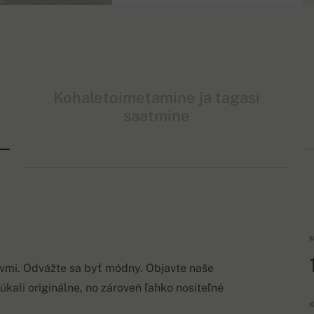
Kohaletoimetamine ja tagasi
saatmine
M
ávmi. Odvážte sa byť módny. Objavte naše
úkali originálne, no zároveň ľahko nositeľné
K