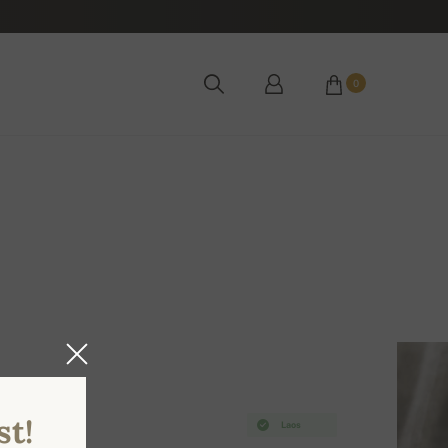
0
st!
Laos