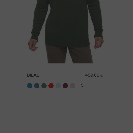
AS SUL ON SELLE TOOTE KOHTA KÜSIMUSI?
VÕTA MEIEGA ÜHENDUST
BILAL
459,00 €
TAO
+13