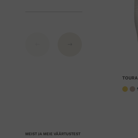
BIC: GIBASKBX
Banka: Slovenská sporiteľňa a.s., Nitra
Variabiilse numbri all märkige tellimuse numbri
tasuta!
TOURA
MEIST JA MEIE VÄÄRTUSTEST