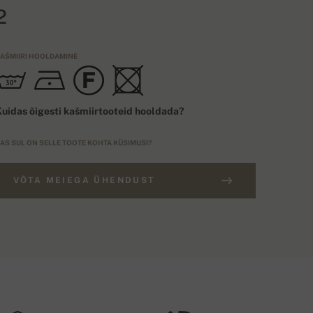
2
AŠMIIRI HOOLDAMINE
uidas õigesti kašmiirtooteid hooldada?
AS SUL ON SELLE TOOTE KOHTA KÜSIMUSI?
VÕTA MEIEGA ÜHENDUST
ELLIMUSED ÜLE 300€
UURUSE TÜÜP
Tasuta transport
EU