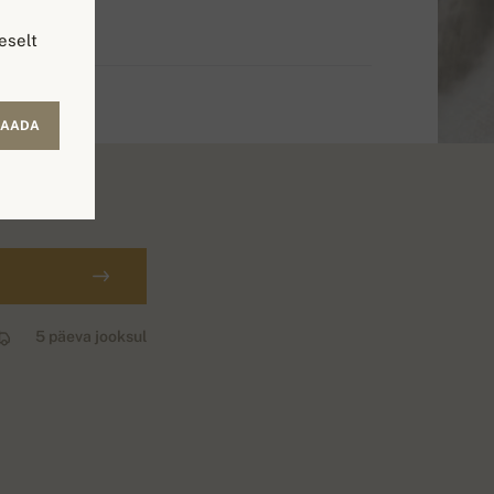
eselt
SAADA
5 päeva jooksul