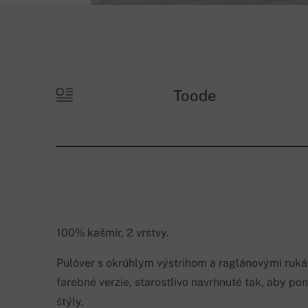
Toode
100% kašmír, 2 vrstvy.
Pulóver s okrúhlym výstrihom a raglánovými ruk
farebné verzie, starostlivo navrhnuté tak, aby pon
štýly.