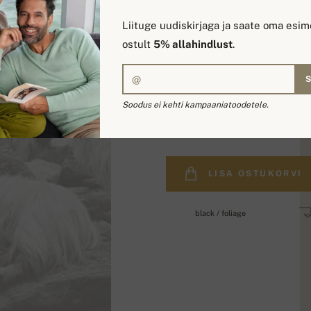
Liituge uudiskirjaga ja saate oma esim
ostult
5% allahindlust
.
Soodus ei kehti kampaaniatoodetele.
278,00 €
LISA OSTUKORVI
black / foliage