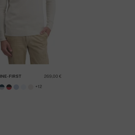
. Üle 300 EUR tellimuse korral on transport
K
INE-FIRST
269,00 €
+12