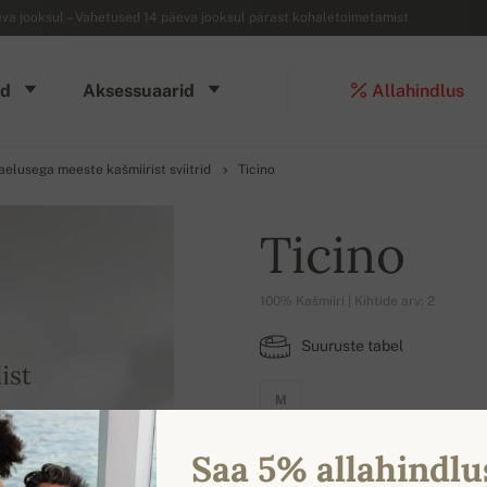
a jooksul – Vahetused 14 päeva jooksul pärast kohaletoimetamist
d
Aksessuaarid
Allahindlus
lusega meeste kašmiirist sviitrid
Ticino
Ticino
100% Kašmiiri | Kihtide arv: 2
Suuruste tabel
M
Saa 5% allahindlu
VÄRVIVALIK SAADAVAL