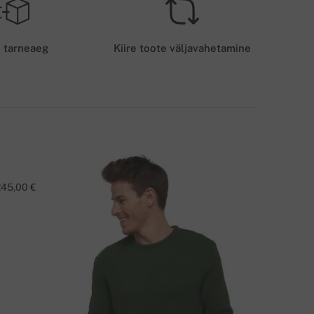
RANSPORDITASU - KAARDIMAKSE
5 EUR
e tarneaeg
Kiire toote väljavahetamine
OHALETOIMETAMISE VIIS
245,00 €