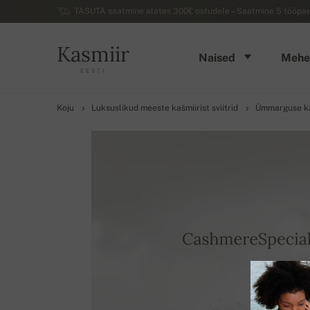
TASUTA saatmine alates 300€ ostudele – Saatmine 5 tööpäev
Kasmiir
Naised
Mehe
EESTI
Koju
Luksuslikud meeste kašmiirist sviitrid
Ümmarguse kae