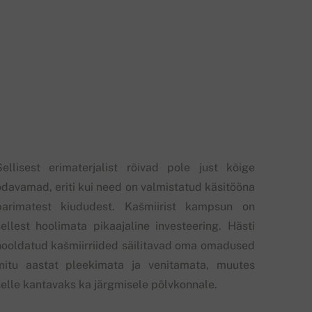
Sellisest erimaterjalist rõivad pole just kõige
odavamad, eriti kui need on valmistatud käsitööna
parimatest kiududest. Kašmiirist kampsun on
sellest hoolimata pikaajaline investeering. Hästi
hooldatud kašmiirriided säilitavad oma omadused
mitu aastat pleekimata ja venitamata, muutes
selle kantavaks ka järgmisele põlvkonnale.